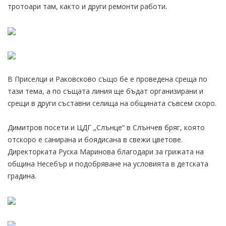
тротоари там, както и други ремонти работи.
В Приселци и Раковсково също бе е проведена среща по
тази тема, а по същата линия ще бъдат организирани и
срещи в други съставни селища на общината съвсем скоро.
Димитров посети и ЦДГ „Слънце“ в Слънчев бряг, която
отскоро е санирана и боядисана в свежи цветове.
Директорката Руска Маринова благодари за грижата на
община Несебър и подобряване на условията в детската
градина.