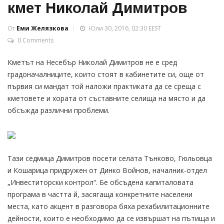
кмет Николай Димитров
От
Еми Желязкова
Юли 30, 2016, 02:30 EEST
0 Comments
Кметът на Несебър Николай Димитров не е сред
градоначалниците, които стоят в кабинетите си, още от
първия си мандат той наложи практиката да се среща с
кметовете и хората от съставните селища на място и да
обсъжда различни проблеми.
Тази седмица Димитров посети селата Тънково, Гюльовца
и Кошарица придружен от Динко Войнов, началник-отдел
„Инвеститорски контрол“. Бе обсъдена капиталовата
програма в частта й, засягаща конкретните населени
места, като акцент в разговора бяха рехабилитационните
дейности, които е необходимо да се извършат на пътища и