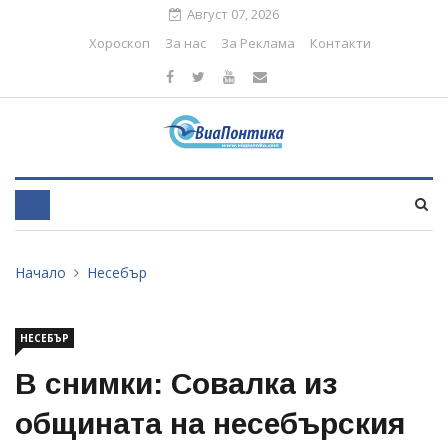
Август 07, 2026
Хороскоп
За нас
За Реклама
Контакти
Начало
Несебър
НЕСЕБЪР
В снимки: Совалка из
общината на несебърския