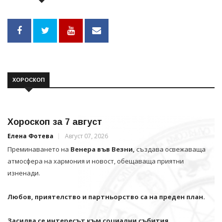
ХОРОСКОП
Хороскоп за 7 август
Елена Фотева
Август 07, 2026
Преминаването на
Венера във Везни,
създава освежаваща
атмосфера на хармония и новост, обещаваща приятни
изненади.
Любов, приятелство и партньорство са на преден план.
Засилва се интересът към социални събития,