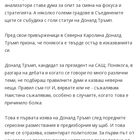
анализатори става дума за опит за смяна на фокуса и
стратегията. А няколко големи градове в Съединените
щати се събудиха с голи статуи на Доналд Тръмп.
Пред свои привърженици в Северна Каролина Доналд
Тръмп призна, че понякога е твърде остър в изказванията
си.
Доналд Тръмп, кандидат за президент на САЩ: Понякога, в
разгара на дебата и когато се говори по много различни
теми, не подбираш правилните думи и казваш неверни
неща. Правил съм го! И, вярвате или не - съжалявам.
Наистина съжалявам, особено в случаите, когато това е
причинило болка.
Това е първата изява на Доналд Тръмп след поредните
сериозни размествания в предизборния му щаб. И това
вече се отразява, коментират политолози. За първи път от