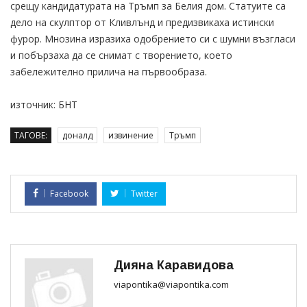
срещу кандидатурата на Тръмп за Белия дом. Статуите са
дело на скулптор от Кливлънд и предизвикаха истински
фурор. Мнозина изразиха одобрението си с шумни възгласи
и побързаха да се снимат с творението, което
забележително прилича на първообраза.
източник: БНТ
ТАГОВЕ:
доналд
извинение
Тръмп
Facebook
Twitter
Дияна Каравидова
viapontika@viapontika.com