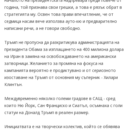
началото на президентската надпревара преди повече от
година, той признава свои грешки, а това е рязък обрат в
стратегията му. Освен това прави впечатление, че от
седмица насам вече използва ауто-кю и предварително
написани речи, а не говори свободно.
Тръмп не пропусна да разкритикува администрацията на
президента Обама за изплащането на 400 милиона долара
на Иран в замяна на освобождаването на американски
затворници. Желанието за промяна на фокуса на
кампанията вероятно е продиктувано и от сериозното
изоставане на Тръмп от основния му съперник - Хилари
Клинтън.
Междувременно няколко големи градове в САЩ - сред
които Ню Йорк, Сан Франциско и Сиатъл, осъмнаха с голи
статуи на Доналд Тръмп в реален размер.
Инициатвата е на творчески колектив, който се обявява