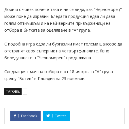
Дори и с човек повече така и не се видя, как "Черноморец"
може поне да изравни. Бледата продукция едва ли дава
голям оптимизъм и на най-верните привърженици на
отбора в битката за оцеляване в "А" група.
С подобна игра едва ли бургазлии имат големи шансове да
отстранят своя съперник на четвъртфиналите. Явно
боледуването в "Черноморец" продължава.
Следващият мач на отбора е от 18-ия кръг в "А" група
срещу "Ботев" в Пловдив на 23 ноември.
ТАГОВЕ:
Facebook
Twitter