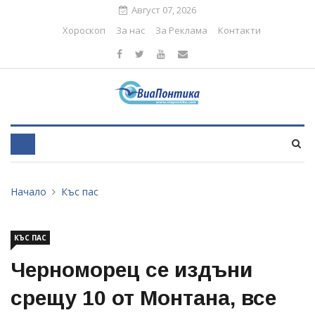
Август 07, 2026
Хороскоп
За нас
За Реклама
Контакти
Начало
Къс пас
КЪС ПАС
Черноморец се издъни
срещу 10 от Монтана, все