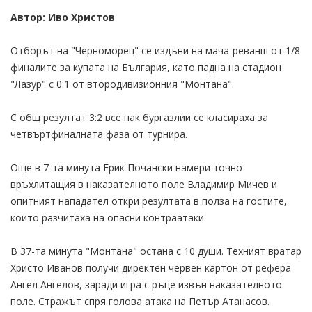
Автор: Иво Христов
Отборът на "Черноморец" се издъни на мача-реванш от 1/8
финалите за купата на България, като падна на стадион
"Лазур" с 0:1 от втородивизионния "Монтана".
С общ резултат 3:2 все пак бургазлии се класираха за
четвъртфиналната фаза от турнира.
Още в 7-та минута Ерик Почански намери точно
връхлитащия в наказателното поле Владимир Мичев и
опитният нападател откри резултата в полза на гостите,
които разчитаха на опасни контраатаки.
В 37-та минута "Монтана" остана с 10 души. Техният вратар
Христо Иванов получи директен червен картон от рефера
Ангел Ангелов, заради игра с ръце извън наказателното
поле. Стражът спря голова атака на Петър Атанасов.