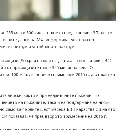
. 285 млн и 300 хил. лв., което представлява 3.7 на сто
ителните данни на МФ, информира tvevropa.com.
ните приходи и устойчивите разходи.
и акцизи. До края на юли от данъка са постъпили с 442
ъстът при акцизите пък е 345 милиона лева. От
 със 100 млн. лв. повече спрямо юли 2015 г., а от данъка
.
ите вноски, както и при неданъчните приходи. По
чението на приходите, така и на поддържане на ниски
 но само за първите шест месеца БВП нараства с 3 на сто
НСИ показват, че през второто тримесечие на 2016 г.