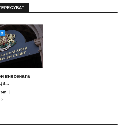
ТЕРЕСУВАТ
ВО
и внесената
и...
.com
16