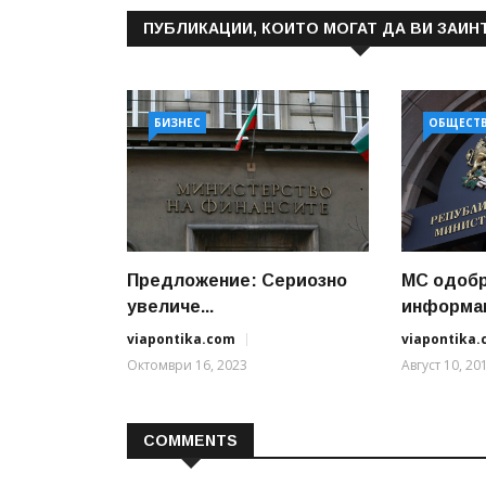
ПУБЛИКАЦИИ, КОИТО МОГАТ ДА ВИ ЗАИН
БИЗНЕС
ОБЩЕСТ
Предложение: Сериозно
МС одобр
увеличе...
информац
viapontika.com
viapontika
Октомври 16, 2023
Август 10, 20
COMMENTS