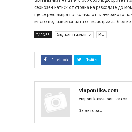
БВП възлиза на 21 916 000 000 лв. Добрите па
сериозен натиск от страна на разходите до мом
ще се реализира по-голямо от планираното под
много под изискванията от маастрих за бюджет
ТАГОВЕ:
бюджетен излишък
МФ
Facebook
Twitter
viapontika.com
viapontika@viapontika.com
За автора...