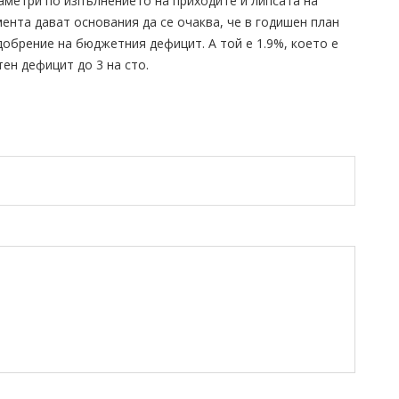
раметри по изпълнението на приходите и липсата на
ента дават основания да се очаква, че в годишен план
обрение на бюджетния дефицит. А той е 1.9%, което е
ен дефицит до 3 на сто.