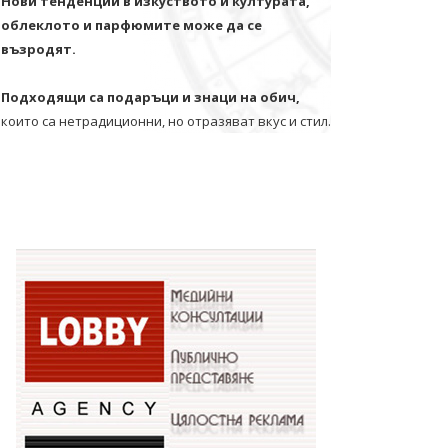
Нови тенденции в изкуството и културата,
облеклото и парфюмите може да се
възродят.
Подходящи са подаръци и знаци на обич,
които са нетрадиционни, но отразяват вкус и стил.