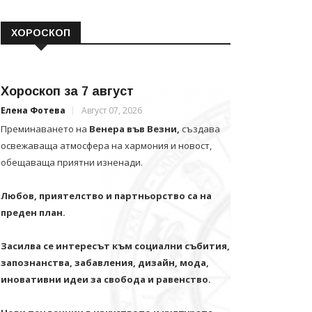
ХОРОСКОП
Хороскоп за 7 август
Елена Фотева
Август 07, 2026
Преминаването на
Венера във Везни,
създава
освежаваща атмосфера на хармония и новост,
обещаваща приятни изненади.
Любов, приятелство и партньорство са на
преден план.
Засилва се интересът към социални събития,
запознанства, забавления, дизайн, мода,
иновативни идеи за свобода и равенство.