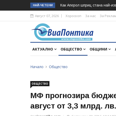
Как Аперол шприц стана най-изв
НАЙ-ЧЕТЕНИ
Август 07, 2026
Хороскоп
За нас
За Рекла
АКТУАЛНО
ОБЩЕСТВО
ОБЩИНИ
Начало
Общество
ОБЩЕСТВО
МФ прогнозира бюдже
август от 3,3 млрд. лв