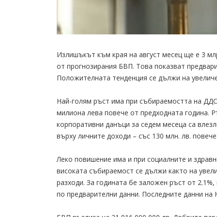
Излишъкът към края на август месец ще е 3 млрд
от прогнозирания БВП. Това показват предвар
Положителната тенденция се дължи на увеличе
Най-голям ръст има при събираемостта на ДДС 
милиона лева повече от предходната година. Р
корпоративни данъци за седем месеца са влезли
върху личните доходи – със 130 млн. лв. повече
Леко повишение има и при социалните и здравн
високата събираемост се дължи както на увели
разходи. За годината бе заложен ръст от 2.1%,
по предварителни данни. Последните данни на 