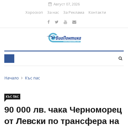
Август 07, 2026
Хороскоп
За нас
За Реклама
Контакти
Начало
Къс пас
КЪС ПАС
90 000 лв. чака Черноморец
от Левски по трансфера на