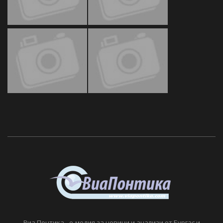
Виа Понтика - е-медия за новини и анализи от Бургас и