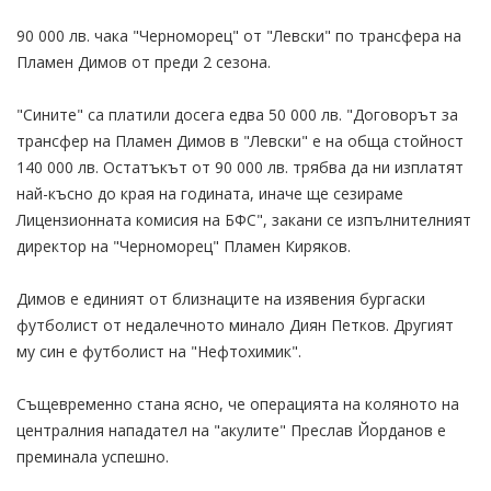
90 000 лв. чака "Черноморец" от "Левски" по трансфера на
Пламен Димов от преди 2 сезона.
"Сините" са платили досега едва 50 000 лв. "Договорът за
трансфер на Пламен Димов в "Левски" е на обща стойност
140 000 лв. Остатъкът от 90 000 лв. трябва да ни изплатят
най-късно до края на годината, иначе ще сезираме
Лицензионната комисия на БФС", закани се изпълнителният
директор на "Черноморец" Пламен Киряков.
Димов е единият от близнаците на изявения бургаски
футболист от недалечното минало Диян Петков. Другият
му син е футболист на "Нефтохимик".
Същевременно стана ясно, че операцията на коляното на
централния нападател на "акулите" Преслав Йорданов е
преминала успешно.