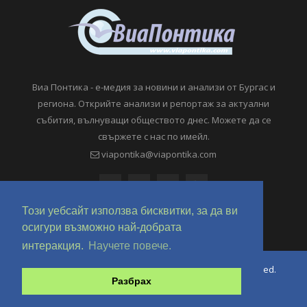
Виа Понтика - е-медия за новини и анализи от Бургас и
региона. Открийте анализи и репортаж за актуални
събития, вълнуващи обществото днес. Можете да се
свържете с нас по имейл.
viapontika@viapontika.com
Този уебсайт използва бисквитки, за да ви
осигури възможно най-добрата
интеракция.
Научете повече.
Copyright © 2018-2024 ViaPontika.com. All Rights Reserved.
Разбрах
Development @ OverHertz Ltd
Ω