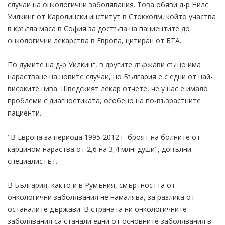
случаи на онкологични заболявания. Това обяви д-р Нилс
Уилкинг от Каролински институт в Стокхолм, който участва
в кръгла маса в София за достъпа на пациентите до
онкологични лекарства в Европа, цитиран от БТА.
По думите на д-р Уилкинг, в другите държави също има
нарастване на новите случаи, но България е с едни от най-
високите нива. Шведският лекар отчете, че у нас е имало
проблеми с диагностиката, особено на по-възрастните
пациенти.
"В Европа за периода 1995-2012 г. броят на болните от
карцином нараства от 2,6 на 3,4 млн. души", допълни
специалистът.
В България, както и в Румъния, смъртността от
онкологични заболявания не намалява, за разлика от
останалите държави. В страната ни онкологичните
заболявания са станали едни от основните заболявания в