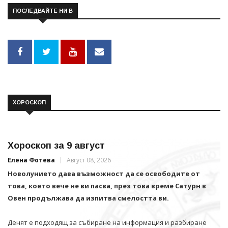
ПОСЛЕДВАЙТЕ НИ В
ХОРОСКОП
Хороскоп за 9 август
Елена Фотева
Август 08, 2026
Новолунието дава възможност да се освободите от
това, което вече не ви пасва, през това време Сатурн в
Овен продължава да изпитва смелостта ви.
Денят е подходящ за събиране на информация и разбиране