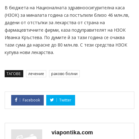
В бюджета на Националната здравноосигурителна каса
(НЗОК) за миналата година са постъпили близо 46 млн.лв,
дадени от отстъпки за лекарства от страна на
фармацевтичните фирми, каза подуправителят на НЗОК
Иванка Кръстева. По думите й за тази година се очаква
тази сума да нарасне до 80 млн.лв. С тези средства НЗОК
купува нови лекарства.
ТАГОВЕ:
лечение
раково болни
Facebook
Twitter
viapontika.com