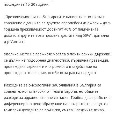
последните 15-20 години.
„Преживяемостта на българските пациенти е по-ниска в
сравнение с данните за другите европейски държави – до 5-
годишна преживяемост достигат 40% от пациентите,
докато в другите този процент достига над 50%", допълни
д-р Уилкинг.
Увеличението на преживяемостта в почти всички държави
се дължи на подобрена диагностика, първична превенция,
провеждани скрининги и огромното въздействие на
провежданото лечение, особено за рак на гърдата.
Разходите за онкологични заболявания в България са
сравнително по-високи от тези в Европа, но общите
разходи за здравеопазване са ниски. Трябва да се работи с
диференцирано ценообразуване на лекарствата, защото в
България доходите са по-ниски, смята шведският лекар.