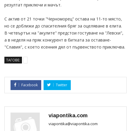
резултат приключи и мачът.
С актив от 21 точки "Черноморец" остава на 11-то място,
но се доближи до спасителния бряг за оцеляване в елита.
В четвъртък на "акулите" предстои гостуване на "Левски",
а в неделя на пряк конкурент в битката за оставане-
"Славия", с което есенния дял от първенството приключва.
ТАГОВЕ:
Facebook
Twitter
viapontika.com
viapontika@viapontika.com