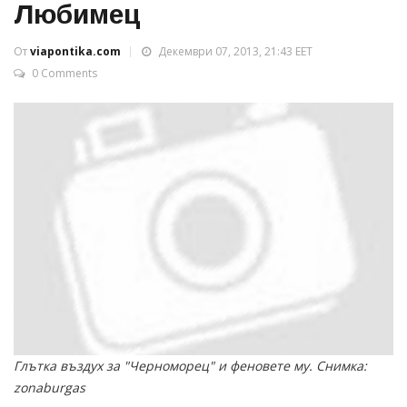
Любимец
От
viapontika.com
Декември 07, 2013, 21:43 EET
0 Comments
Глътка въздух за "Черноморец" и феновете му. Снимка:
zonaburgas