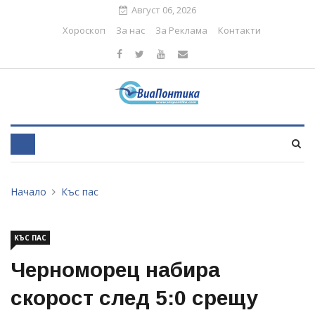
Август 06, 2026
Хороскоп
За нас
За Реклама
Контакти
Начало
Къс пас
КЪС ПАС
Черноморец набира
скорост след 5:0 срещу