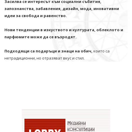
Засилва се интересът към социални събития,
запознанства, забавления, дизайн, мода, иновативни
идеи за свобода и равенство.
Нови тенденции в изкуството и културата, облеклото и
парфюмите може да се възродят.
Подходящи са подаръци и знаци на обич,
които са
нетрадиционни, но отразяват вкус и стил.