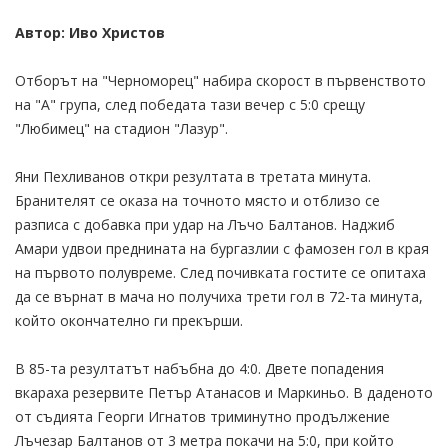
Автор: Иво Христов
Отборът на "Черноморец" набира скорост в първенството
на "А" група, след победата тази вечер с 5:0 срещу
"Любимец" на стадион "Лазур".
Яни Пехливанов откри резултата в третата минута.
Бранителят се оказа на точното място и отблизо се
разписа с добавка при удар на Лъчо Балтанов. Наджиб
Амари удвои преднината на бургазлии с фамозен гол в края
на първото полувреме. След почивката гостите се опитаха
да се върнат в мача но получиха трети гол в 72-та минута,
който окончателно ги прекърши.
В 85-та резултатът набъбна до 4:0. Двете попадения
вкараха резервите Петър Атанасов и Маркиньо. В даденото
от съдията Георги Игнатов триминутно продължение
Лъчезар Балтанов от 3 метра покачи на 5:0, при който