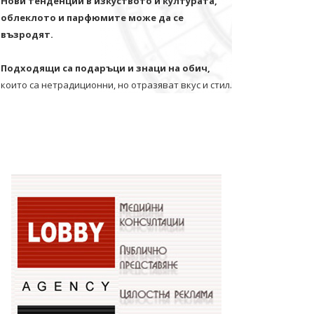
Нови тенденции в изкуството и културата,
облеклото и парфюмите може да се
възродят.
Подходящи са подаръци и знаци на обич,
които са нетрадиционни, но отразяват вкус и стил.