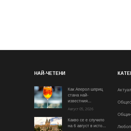
НАЙ-ЧЕТЕНИ
КАТЕ
Как Аперол шприц
Актуа
стана най-
известния...
Общес
Август 05, 2026
Общи
Какво се е случило
на 6 август в исто...
Любоп