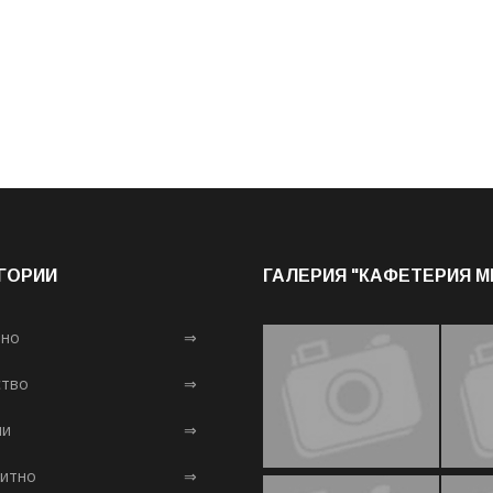
ГОРИИ
ГАЛЕРИЯ "КАФЕТЕРИЯ 
лно
⇒
тво
⇒
ни
⇒
итно
⇒