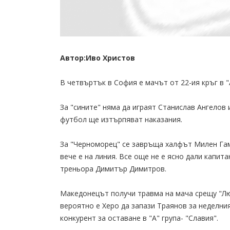
Автор:Иво Христов
В четвъртък в София е мачът от 22-ия кръг в "
За "сините" няма да играят Станислав Ангелов
футбол ще изтърпяват наказания.
За "Черноморец" се завръща халфът Милен Гам
вече е на линия. Все още не е ясно дали капи
треньора Димитър Димитров.
Македонецът получи травма на мача срещу "Лю
вероятно е Херо да запази Траянов за неделн
конкурент за оставане в "А" група- "Славия".