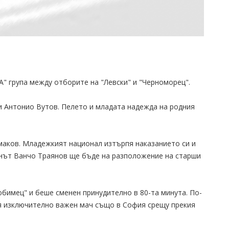
А" група между отборите на "Левски" и "Черноморец".
 и Антонио Вутов. Пелето и младата надежда на родния
аков. Младежкият национал изтърпя наказанието си и
танът Ванчо Траянов ще бъде на разположение на старши
бимец" и беше сменен принудително в 80-та минута. По-
ия изключително важен мач също в София срещу прекия