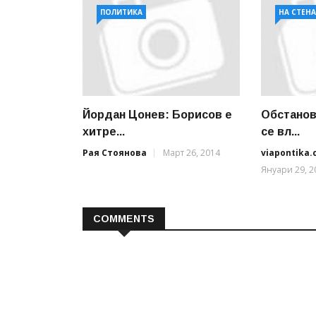
ПОЛИТИКА
НА СТЕН
Йордан Цонев: Борисов е
Обстанов
хитре...
се вл...
Рая Стоянова
Март 26, 2014
viapontika
Януари 29, 2
COMMENTS