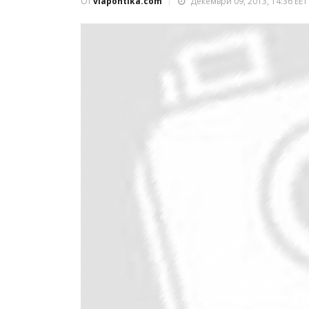
От
viapontika.com
Декември 09, 2013, 14:36 EET