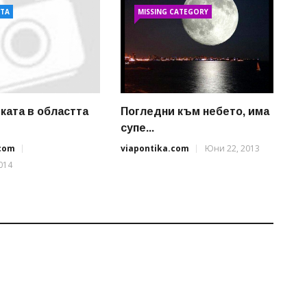
АТА
MISSING CATEGORY
ката в областта
Погледни към небето, има
супе...
.com
viapontika.com
Юни 22, 2013
014