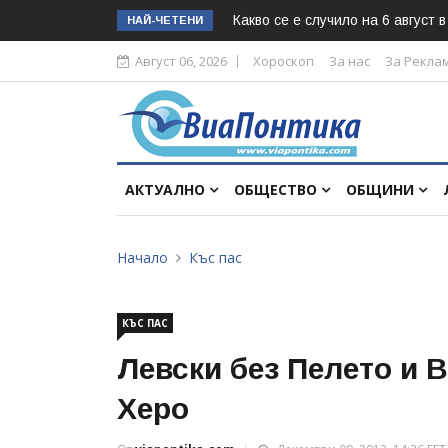
Какво се е случило на 6 август 
НАЙ-ЧЕТЕНИ
Август 06, 2026
Хороскоп
За нас
За Рекла
АКТУАЛНО
ОБЩЕСТВО
ОБЩИНИ
Начало
Къс пас
КЪС ПАС
Левски без Пелето и 
Херо