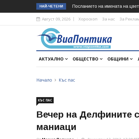
Посланието на имената на цвет
НАЙ-ЧЕТЕНИ
Август 09, 2026
Хороскоп
За нас
За Рекла
АКТУАЛНО
ОБЩЕСТВО
ОБЩИНИ
Начало
Къс пас
КЪС ПАС
Вечер на Делфините с
маниаци