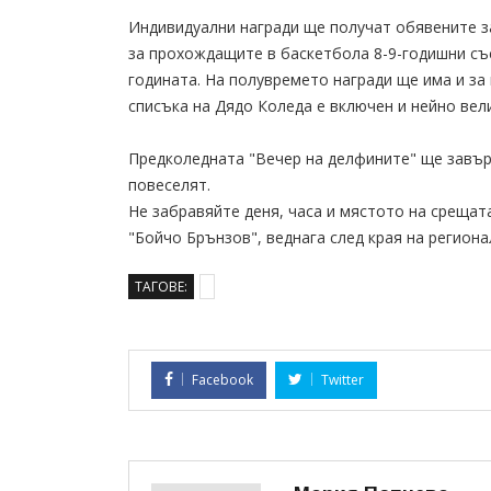
Индивидуални награди ще получат обявените за
за прохождащите в баскетбола 8-9-годишни съ
годината. На полувремето награди ще има и за
списъка на Дядо Коледа е включен и нейно вел
Предколедната "Вечер на делфините" ще завърш
повеселят.
Не забравяйте деня, часа и мястото на срещата
"Бойчо Брънзов", веднага след края на регион
ТАГОВЕ:
Facebook
Twitter