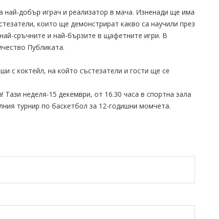
 най-добър играч и реализатор в мача. Изненади ще има
стезатели, които ще демонстрират какво са научили през
 най-сръчните и най-бързите в щафетните игри. В
ичество Публиката.
и с коктейл, на който състезатели и гости ще се
! Тази неделя-15 декември, от 16.30 часа в спортна зала
алния турнир по баскетбол за 12-годишни момчета.