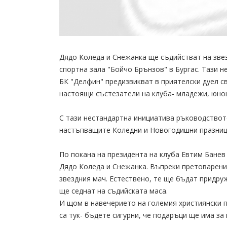
Дядо Коледа и Снежанка ще съдийстват на звез
спортна зала "Бойчо Брънзов" в Бургас. Тази 
БК "Делфин" предизвикват в приятелски дуел с
настоящи състезатели на клуба- младежи, юно
С тази нестандартна инициатива ръководството
настъпващите Коледни и Новогодишни празниц
По покана на президента на клуба Евтим Банев
Дядо Коледа и Снежанка. Въпреки претоварения
звездния мач. Естествено, те ще бъдат придр
ще седнат на съдийската маса.
И щом в навечерието на големия християнски п
са тук- бъдете сигурни, че подаръци ще има за 