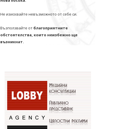
нова посока.
Не изисквайте невъзможното от себе си.
Възползвайте от
благоприятните
обстоятелства, които неизбежно ще
възникнат.