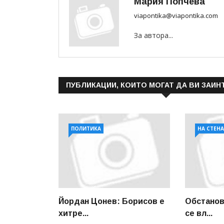
Мария Попчева
viapontika@viapontika.com
За автора...
ПУБЛИКАЦИИ, КОИТО МОГАТ ДА ВИ ЗАИН
ПОЛИТИКА
НА СТЕН
Йордан Цонев: Борисов е
Обстанов
хитре...
се вл...