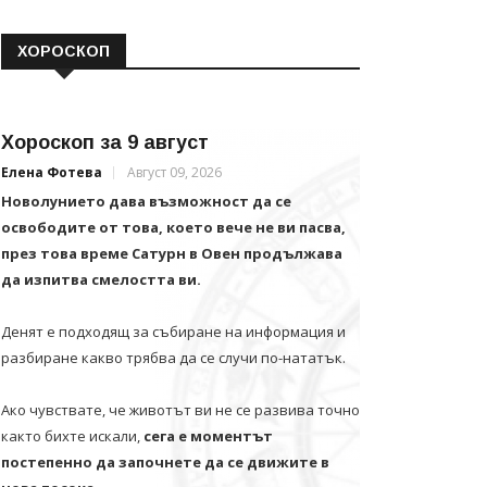
ХОРОСКОП
Хороскоп за 9 август
Елена Фотева
Август 09, 2026
Новолунието дава възможност да се
освободите от това, което вече не ви пасва,
през това време Сатурн в Овен продължава
да изпитва смелостта ви.
Денят е подходящ за събиране на информация и
разбиране какво трябва да се случи по-нататък.
Ако чувствате, че животът ви не се развива точно
както бихте искали,
сега е моментът
постепенно да започнете да се движите в