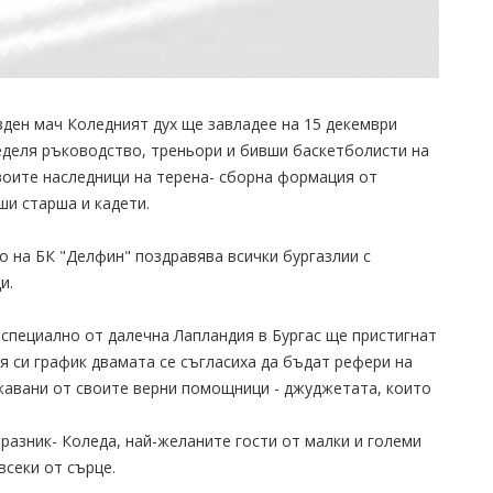
ден мач Коледният дух ще завладее на 15 декември
неделя ръководство, треньори и бивши баскетболисти на
воите наследници на терена- сборна формация от
ши старша и кадети.
 на БК "Делфин" поздравява всички бургазлии с
и.
 специално от далечна Лапландия в Бургас ще пристигнат
 си график двамата се съгласиха да бъдат рефери на
ужавани от своите верни помощници - джуджетата, които
разник- Коледа, най-желаните гости от малки и големи
всеки от сърце.