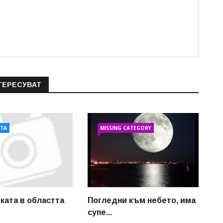
ТЕРЕСУВАТ
АТА
MISSING CATEGORY
ката в областта
Погледни към небето, има
супе...