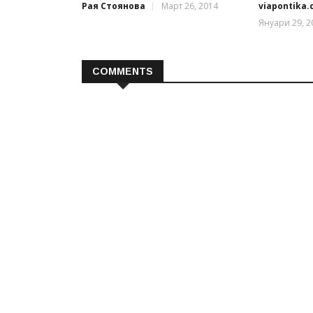
Рая Стоянова
Март 26, 2014
viapontika
Януари 29, 2
COMMENTS