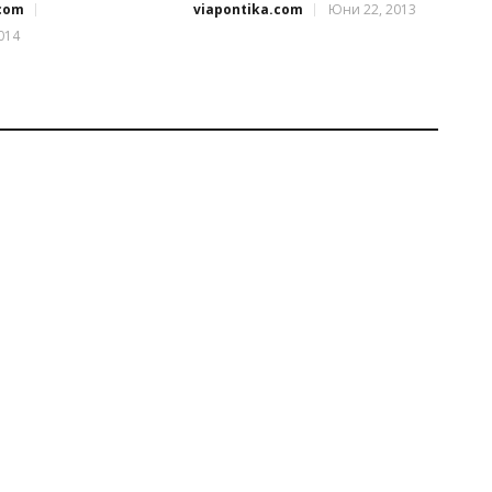
.com
viapontika.com
Юни 22, 2013
014