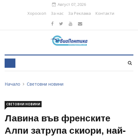
Август 07, 2026
Хороскоп
За нас
За Реклама
Контакти
Начало
Световни новини
СВЕТОВНИ НОВИНИ
Лавина във френските
Алпи затрупа скиори, най-