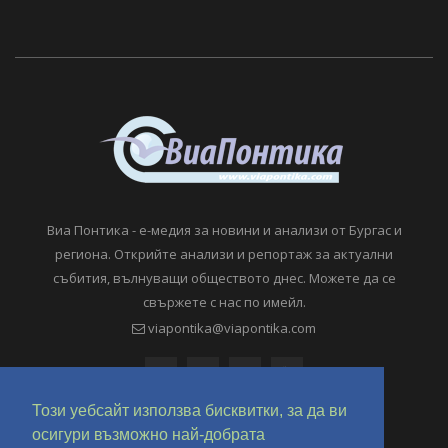
Виа Понтика - е-медия за новини и анализи от Бургас и
региона. Открийте анализи и репортаж за актуални
събития, вълнуващи обществото днес. Можете да се
свържете с нас по имейл.
viapontika@viapontika.com
Този уебсайт използва бисквитки, за да ви
осигури възможно най-добрата