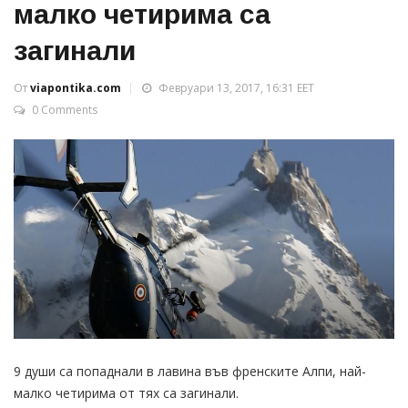
малко четирима са
загинали
От
viapontika.com
Февруари 13, 2017, 16:31 EET
0 Comments
9 души са попаднали в лавина във френските Алпи, най-
малко четирима от тях са загинали.