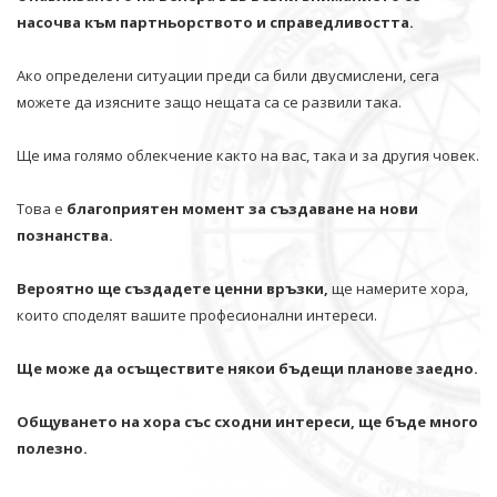
насочва към партньорството и справедливостта.
Ако определени ситуации преди са били двусмислени, сега
можете да изясните защо нещата са се развили така.
Ще има голямо облекчение както на вас, така и за другия човек.
Това е
благоприятен момент за създаване на нови
познанства.
Вероятно ще създадете ценни връзки,
ще намерите хора,
които споделят вашите професионални интереси.
Ще може да осъществите някои бъдещи планове заедно.
Общуването на хора със сходни интереси, ще бъде много
полезно.