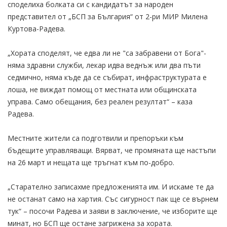
споделиха болката си с кандидатът за народен
представител от „БСП за България“ от 2-ри МИР Милена
Куртова-Радева.
„Хората споделят, че едва ли не "са забравени от Бога"-
няма здравни служби, лекар идва веднъж или два пъти
седмично, няма къде да се събират, инфраструктурата е
лоша, не виждат помощ от местната или общинската
управа. Само обещания, без реален резултат“ – каза
Радева.
Местните жители са подготвили и препоръки към
бъдещите управляващи. Вярват, че промяната ще настъпи
на 26 март и нещата ще тръгнат към по-добро.
„Старателно записахме предложенията им. И искаме те да
не останат само на хартия. Със сигурност пак ще се върнем
тук“ – посочи Радева и заяви в заключение, че изборите ще
минат, но БСП ще остане загрижена за хората.