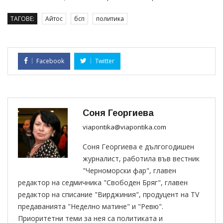
ТАГОВЕ:
Айтос
бсп
политика
Facebook
Twitter
Соня Георгиева
viapontika@viapontika.com
Соня Георгиева е дългогодишен
журналист, работила във вестник
"Черноморски фар", главен
редактор на седмичника "Свободен Бряг", главен
редактор на списание "Вирджиния", продуцент на TV
предаванията "Неделно матине" и "Ревю".
Приоритетни теми за нея са политиката и