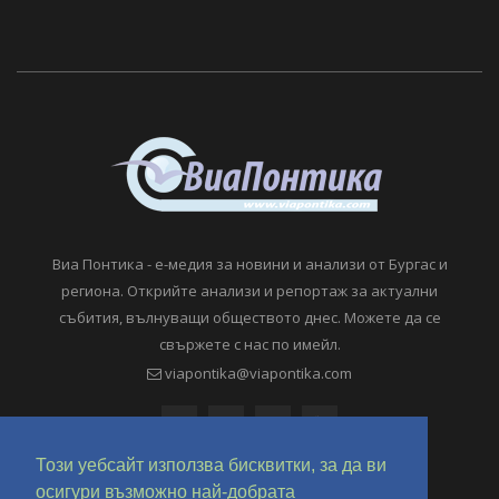
Виа Понтика - е-медия за новини и анализи от Бургас и
региона. Открийте анализи и репортаж за актуални
събития, вълнуващи обществото днес. Можете да се
свържете с нас по имейл.
viapontika@viapontika.com
Този уебсайт използва бисквитки, за да ви
осигури възможно най-добрата