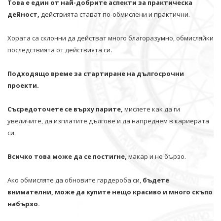
Това е един от най-добрите аспекти за практическа
дейност,
действията стават по-обмислени и практични.
Хората са склонни да действат много благоразумно, обмисляйки
последствията от действията си.
Подходящо време за стартиране на дългосрочни
проекти.
Съсредоточете се върху парите,
мислете как да ги
увеличите, да изплатите дългове и да напреднем в кариерата
си.
Всичко това може да се постигне,
макар и не бързо.
Ако обмисляте да обновите гардероба си,
бъдете
внимателни, може да купите нещо красиво и много скъпо
набързо.