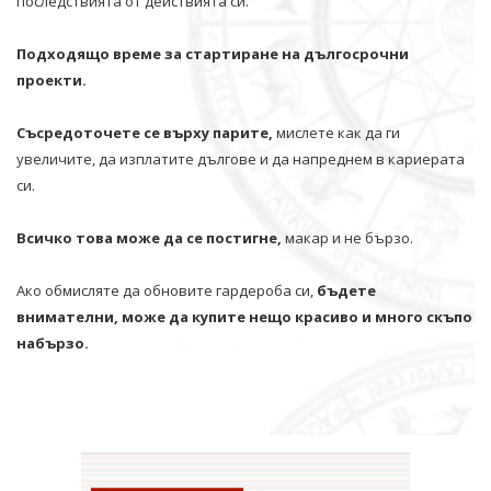
последствията от действията си.
Подходящо време за стартиране на дългосрочни
проекти.
Съсредоточете се върху парите,
мислете как да ги
увеличите, да изплатите дългове и да напреднем в кариерата
си.
Всичко това може да се постигне,
макар и не бързо.
Ако обмисляте да обновите гардероба си,
бъдете
внимателни, може да купите нещо красиво и много скъпо
набързо.