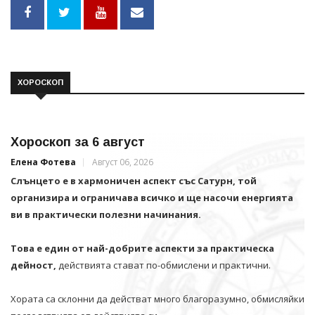
ХОРОСКОП
Хороскоп за 6 август
Елена Фотева
Август 06, 2026
Слънцето е в хармоничен аспект със Сатурн, той
организира и ограничава всичко и щe насочи енергията
ви в практически полезни начинания.
Това е един от най-добрите аспекти за практическа
дейност,
действията стават по-обмислени и практични.
Хората са склонни да действат много благоразумно, обмисляйки