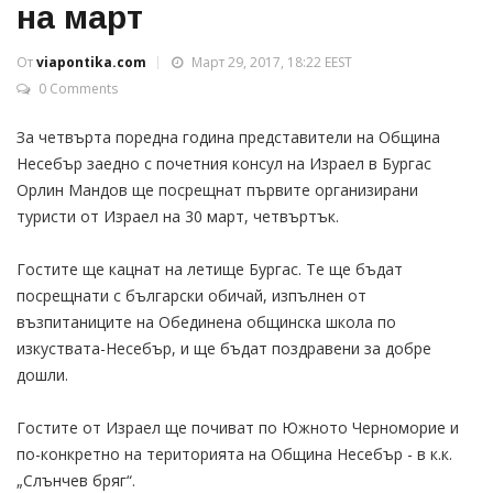
на март
От
viapontika.com
Март 29, 2017, 18:22 EEST
0 Comments
За четвърта поредна година представители на Община
Несебър заедно с почетния консул на Израел в Бургас
Орлин Мандов ще посрещнат първите организирани
туристи от Израел на 30 март, четвъртък.
Гостите ще кацнат на летище Бургас. Те ще бъдат
посрещнати с български обичай, изпълнен от
възпитаниците на Обединена общинска школа по
изкуствата-Несебър, и ще бъдат поздравени за добре
дошли.
Гостите от Израел ще почиват по Южното Черноморие и
по-конкретно на територията на Община Несебър - в к.к.
„Слънчев бряг“.