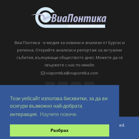
Виа Понтика - е-медия за новини и анализи от Бургас и
региона. Открийте анализи и репортаж за актуални
събития, вълнуващи обществото днес. Можете да се
свържете с нас по имейл.
viapontika@viapontika.com
Този уебсайт използва бисквитки, за да ви
осигури възможно най-добрата
интеракция.
Научете повече.
Copyright © 2018-2024 ViaPontika.com. All Rights Reserved.
Разбрах
Development @ OverHertz Ltd
Ω