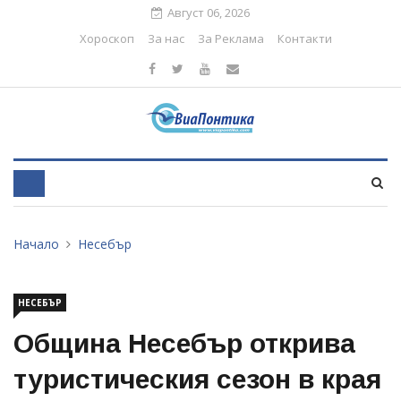
Август 06, 2026
Хороскоп
За нас
За Реклама
Контакти
Начало
Несебър
НЕСЕБЪР
Община Несебър открива
туристическия сезон в края