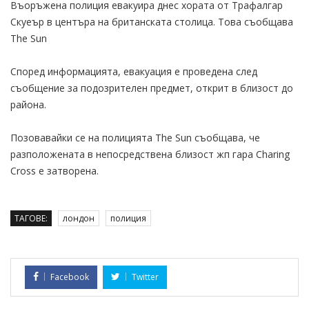
Въоръжена полиция евакуира днес хората от Трафалгар
Скуеър в центъра на британската столица. Това съобщава
The Sun
Според информацията, евакуация е проведена след
съобщение за подозрителен предмет, открит в близост до
района.
Позовавайки се на полицията The Sun съобщава, че
разположената в непосредствена близост жп гара Charing
Cross е затворена.
ТАГОВЕ:
лондон
полиция
Facebook
Twitter