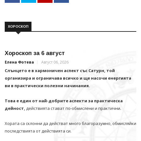
ХОРОСКОП
Хороскоп за 6 август
Елена Фотева
Август 06, 2026
Слънцето е в хармоничен аспект със Сатурн, той
организира и ограничава всичко и щe насочи енергията
ви в практически полезни начинания.
Това е един от най-добрите аспекти за практическа
дейност,
действията стават по-обмислени и практични.
Хората са склонни да действат много благоразумно, обмисляйки
последствията от действията си.