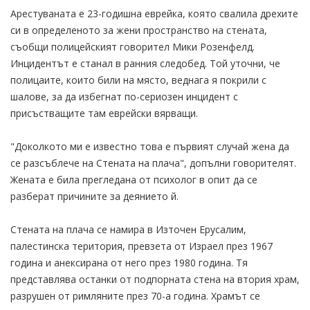
Арестуваната е 23-годишна еврейка, която свалила дрехите
си в определеното за жени пространство на стената,
съобщи полицейският говорител Мики Розенфелд.
Инцидентът е станал в ранния следобед. Той уточни, че
полицаите, които били на място, веднага я покрили с
шалове, за да избегнат по-сериозен инцидент с
присъстващите там еврейски вярващи.
"Доколкото ми е известно това е първият случай жена да
се разсъблече на Стената на плача", допълни говорителят.
Жената е била прегледана от психолог в опит да се
разберат причините за деянието й.
Стената на плача се намира в Източен Ерусалим,
палестинска територия, превзета от Израел през 1967
година и анексирана от него през 1980 година. Тя
представлява останки от подпорната стена на втория храм,
разрушен от римляните през 70-а година. Храмът се