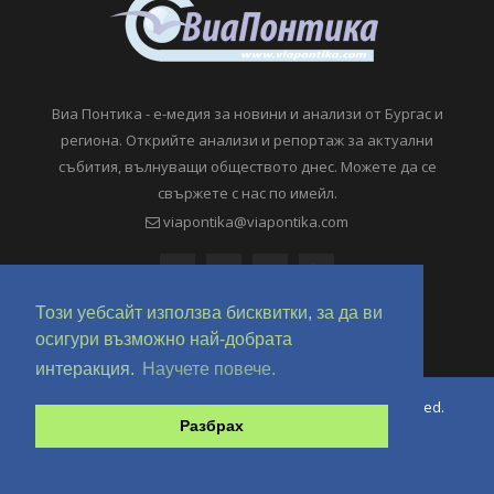
Виа Понтика - е-медия за новини и анализи от Бургас и
региона. Открийте анализи и репортаж за актуални
събития, вълнуващи обществото днес. Можете да се
свържете с нас по имейл.
viapontika@viapontika.com
Този уебсайт използва бисквитки, за да ви
осигури възможно най-добрата
интеракция.
Научете повече.
Copyright © 2018-2024 ViaPontika.com. All Rights Reserved.
Разбрах
Development @ OverHertz Ltd
Ω
За нас
За Реклама
Контакти