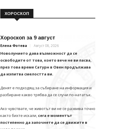
ХОРОСКОП
Хороскоп за 9 август
Елена Фотева
Август 08, 2026
Новолунието дава възможност да се
освободите от това, което вече не ви пасва,
през това време Сатурн в Овен продължава
да изпитва смелостта ви.
Денят е подходящ за събиране на информация и
разбиране какво трябва да се случи по-нататък.
Ако чувствате, че животът ви не се развива точно
както бихте искали,
сега е моментът
постепенно да започнете да се движите в