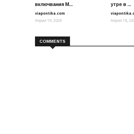
включвания М...
утре в ...
viapontika.com
viapontika
Април 19, 2026
Април 18, 20
COMMENTS