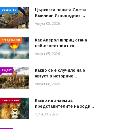
Църквата почита Свeти
ОБЩЕСТВО
Емилиан Изповедник ...
Август 08, 2026
Как Аперол шприц стана
ПРЕДСТАВЯНЕ
най-известният ко...
Август 05, 2026
Какво се е случило на 6
АКЦЕНТ
август в историче...
Август 06, 2026
Какво не знаем за
ЛЮБОПИТНО
представителите на зоди...
Юли 30, 2026