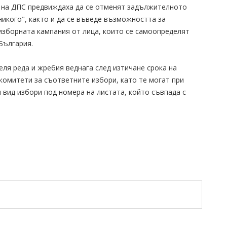
е на ДПС предвиждаха да се отменят задължителното
никого", както и да се въведе възможността за
изборната кампания от лица, които се самоопределят
България.
ля реда и жребия веднага след изтичане срока на
 комитети за съответните избори, като те могат при
и вид избори под номера на листата, който съвпада с