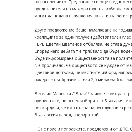
на населението. Предлагаше се още в едномесе
представители по мажоритарната изборна сист
могат да подават заявления за активна регистр
Друго предложение беше намаляване на годишн
коалициите за един получен действителен глас 
ГЕРБ Цветан Цветанов отбеляза, че става дума
Според него дебатът е трябвало да бъде воден
бъде информирана обществеността за ползите 
г. е проличало, че обществото се нуждае от ма
Цветанов допълни, че местните избори, наприм
пак да се съобразим с тези 2,5 милиона българ
Веселин Марешки /"Воля"/ заяви, че вижда стра
причината е, че освен изборите в България, е 
потвърдили, че има вълна на негодувание срещ
българския народ, апелира той.
НС не прие и поправките, предложени от ДПС. 