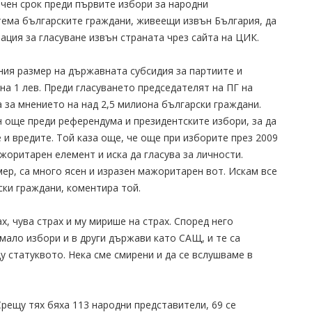
чен срок преди първите избори за народни
ема българските граждани, живеещи извън България, да
ация за гласуване извън страната чрез сайта на ЦИК.
ия размер на държавната субсидия за партиите и
на 1 лев. Преди гласуването председателят на ПГ на
 за мнението на над 2,5 милиона български граждани.
 още преди референдума и президентските избори, за да
и вредите. Той каза още, че още при изборите през 2009
жоритарен елемент и иска да гласува за личности.
ер, са много ясен и изразен мажоритарен вот. Искам все
ски граждани, коментира той.
х, чува страх и му мирише на страх. Според него
имало избори и в други държави като САЩ, и те са
у статуквото. Нека сме смирени и да се вслушваме в
Срещу тях бяха 113 народни представители, 69 се