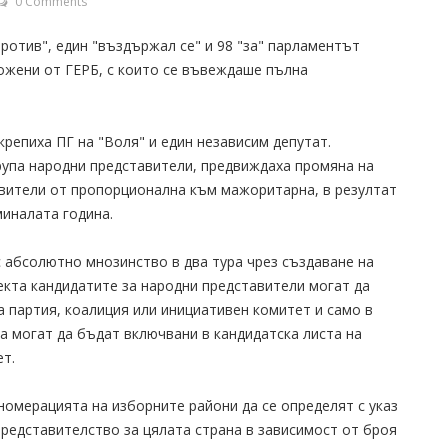
0 Comments
"против", един "въздържал се" и 98 "за" парламентът
ожени от ГЕРБ, с които се въвеждаше пълна
репиха ПГ на "Воля" и един независим депутат.
рупа народни представители, предвиждаха промяна на
авители от пропорционална към мажоритарна, в резултат
миналата година.
 абсолютно мнозинство в два тура чрез създаване на
екта кандидатите за народни представители могат да
а партия, коалиция или инициативен комитет и само в
а могат да бъдат включвани в кандидатска листа на
ет.
омерацията на изборните райони да се определят с указ
представителство за цялата страна в зависимост от броя