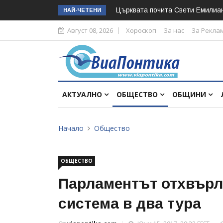
Църквата почита Свeти Емилиа
НАЙ-ЧЕТЕНИ
Август 08, 2026
Хороскоп
За нас
За Рекла
АКТУАЛНО
ОБЩЕСТВО
ОБЩИНИ
Начало
Общество
ОБЩЕСТВО
Парламентът отхвърл
система в два тура