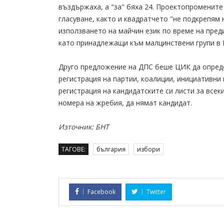
въздържаха, а "за" бяха 24. Проектопроменит
гласуване, както и квадратчето "не подкрепям 
използването на майчин език по време на пред
като принадлежащи към малцинствени групи в 
Друго предложение на ДПС беше ЦИК да опреде
регистрация на партии, коалиции, инициативни
регистрация на кандидатските си листи за всек
номера на жребия, да нямат кандидат.
Източник: БНТ
ТАГОВЕ:
българия
избори
Facebook
Twitter