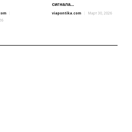
сигнала...
.com
viapontika.com
Март 30, 2026
26