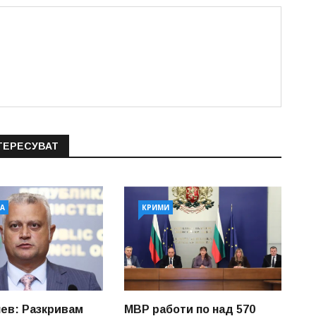
ТЕРЕСУВАТ
А
КРИМИ
ев: Разкривам
МВР работи по над 570