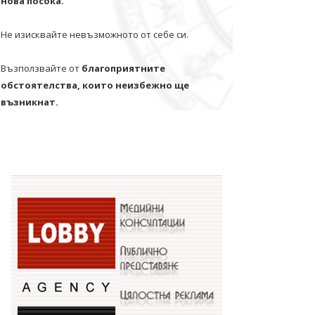
нова посока.
Не изисквайте невъзможното от себе си.
Възползвайте от
благоприятните
обстоятелства, които неизбежно ще
възникнат.