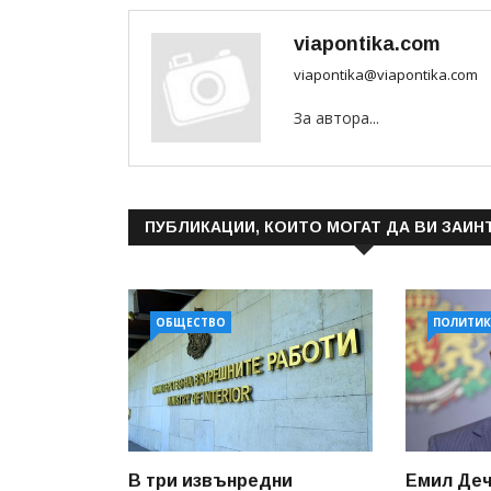
viapontika.com
viapontika@viapontika.com
За автора...
ПУБЛИКАЦИИ, КОИТО МОГАТ ДА ВИ ЗАИН
ОБЩЕСТВО
ПОЛИТИК
В три извънредни
Емил Деч