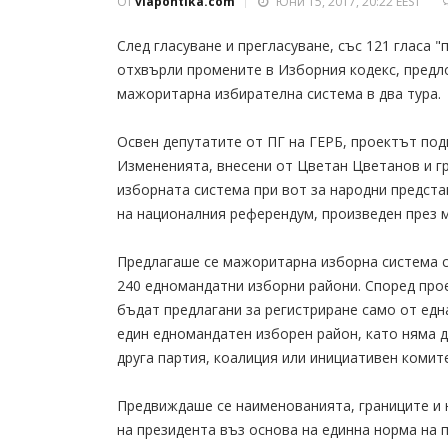
От
viapontika.com
Юни 15, 2017, 20:22 EEST
След гласуване и прегласуване, със 121 гласа 
отхвърли промените в Изборния кодекс, предл
мажоритарна избирателна система в два тура.
Освен депутатите от ПГ на ГЕРБ, проектът подк
Измененията, внесени от Цветан Цветанов и г
изборната система при вот за народни предст
на националния референдум, произведен през 
Предлагаше се мажоритарна изборна система с
240 едномандатни изборни райони. Според про
бъдат предлагани за регистриране само от едн
един едномандатен изборен район, като няма д
друга партия, коалиция или инициативен комит
Предвиждаше се наименованията, границите и н
на президента въз основа на единна норма на 