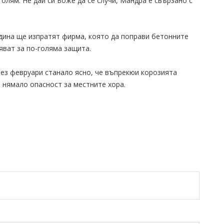
олям. Не дай си Боже да се случи, Мандра е свързано с
одина ще изпратят фирма, която да поправи бетонните
яват за по-голяма защита.
рез февруари станало ясно, че въпрекюи корозията
 нямало опасност за местните хора.