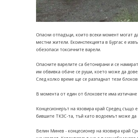
Опасни отпадъци, които всеки момент могат д
местни жители. Екоинспекцията в Бургас е изв
обезопаси токсичните варели.
Опасните варелите са бетонирани и се намира
им обвивка обаче се руши, което може да дов
След колко време ще се разпаднат тези блокове
В момента от един от блоковете има изтичане 
Концесионерът на язовира край Средец също е
бившите ТКЗС-та, тъй като водоемът може да 
Велин Минев - концесионер на язовира край Ср