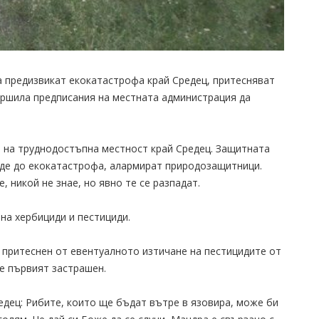
а предизвикат екокатастрофа край Средец, притесняват
ършила предписания на местната администрация да
т на труднодостъпна местност край Средец. Защитната
еде до екокатастрофа, алармират природозащитници.
, никой не знае, но явно те се разпадат.
на хербициди и пестициди.
 притеснен от евентуалното изтичане на пестицидите от
е първият застрашен.
едец: Рибите, които ще бъдат вътре в язовира, може би