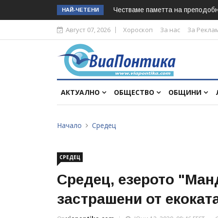
Честваме паметта на преподоб
НАЙ-ЧЕТЕНИ
Август 07, 2026
Хороскоп
За нас
За Рекла
АКТУАЛНО
ОБЩЕСТВО
ОБЩИНИ
Начало
Средец
СРЕДЕЦ
Средец, езерото "Ман
застрашени от екокат