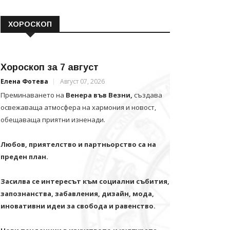
ХОРОСКОП
Хороскоп за 7 август
Елена Фотева
Август 07, 2026
Преминаването на
Венера във Везни,
създава
освежаваща атмосфера на хармония и новост,
обещаваща приятни изненади.
Любов, приятелство и партньорство са на
преден план.
Засилва се интересът към социални събития,
запознанства, забавления, дизайн, мода,
иновативни идеи за свобода и равенство.