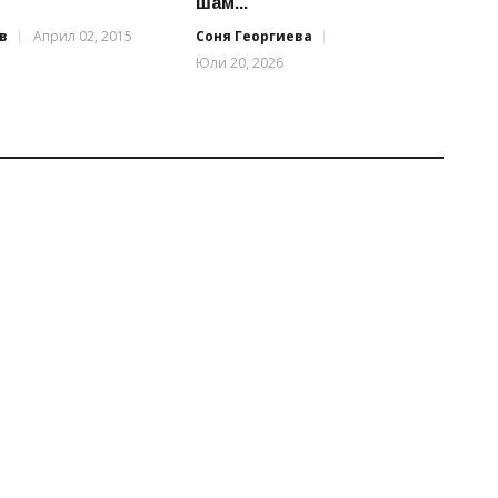
шам...
в
Април 02, 2015
Соня Георгиева
Юли 20, 2026