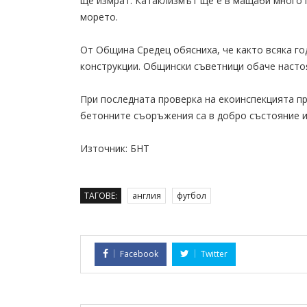
ще измрат. Катаклизмът ще е в мащаби много г
морето.
От Община Средец обясниха, че както всяка г
конструкции. Общински съветници обаче насто
При последната проверка на екоинспекцията п
бетонните съоръжения са в добро състояние и
Източник: БНТ
ТАГОВЕ:
англия
футбол
Facebook
Twitter