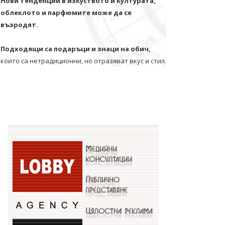
Нови тенденции в изкуството и културата,
облеклото и парфюмите може да се
възродят.
Подходящи са подаръци и знаци на обич,
които са нетрадиционни, но отразяват вкус и стил.