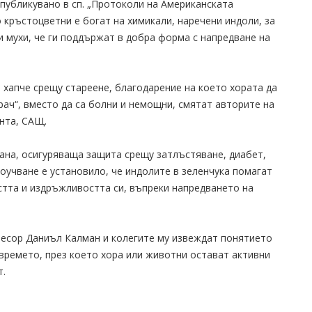
 публикувано в сп. „Протоколи на Американската
 кръстоцветни е богат на химикали, наречени индоли, за
и мухи, че ги поддържат в добра форма с напредване на
хапче срещу стареене, благодарение на което хората да
драч“, вместо да са болни и немощни, смятат авторите на
нта, САЩ.
ана, осигуряваща защита срещу затлъстяване, диабет,
учване е установило, че индолите в зеленчука помагат
стта и издръжливостта си, въпреки напредването на
есор Даниъл Калман и колегите му извеждат понятието
времето, през което хора или животни остават активни
т.