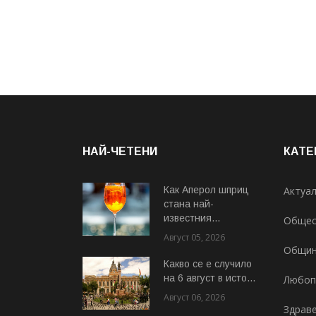
НАЙ-ЧЕТЕНИ
КАТЕ
Как Аперол шприц
Актуа
стана най-
известния...
Общес
Август 05, 2026
Общи
Какво се е случило
на 6 август в исто...
Любоп
Август 06, 2026
Здрав