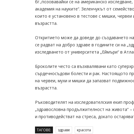
бг.,позовавайки се на американско изследване,
академия на науките“. Зеленчукът от семейство
които е установено в тестове с мишки, червеи 
възрастта.
Откритието може да доведе до създаването на 
се радват на добро здраве в годините си на „з
изследването от университета „Еймъри“ в Атла
Броколите често са възхвалявани като суперхр
сърдечносъдови болести и рак. Настоящото про
на червеи, мухи и мишки да запазват подвижно
възрастта.
Ръководителят на изследователския екип проф
„здравословна продължителност на живота“ – 
и противодействат на стреса, докато остарява
ТАГОВЕ:
здраве
красота