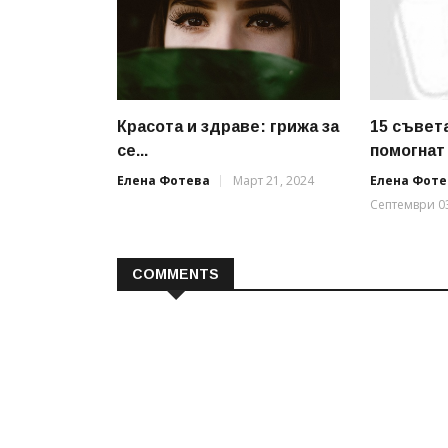
Красота и здраве: грижа за
15 съвет
се...
помогнат .
Елена Фотева
Март 21, 2024
Елена Фоте
Септември 03
COMMENTS