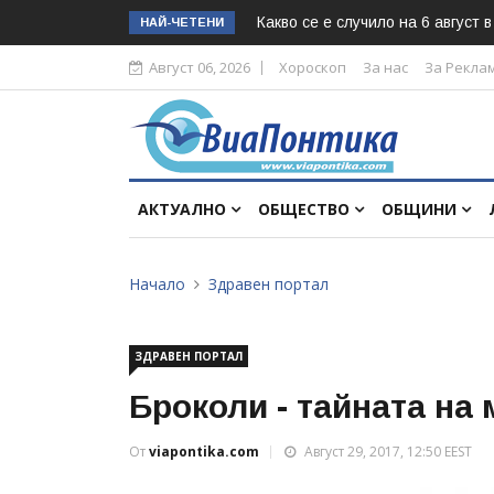
Какво се е случило на 6 август 
НАЙ-ЧЕТЕНИ
Август 06, 2026
Хороскоп
За нас
За Рекла
АКТУАЛНО
ОБЩЕСТВО
ОБЩИНИ
Начало
Здравен портал
ЗДРАВЕН ПОРТАЛ
Броколи - тайната на
От
viapontika.com
Август 29, 2017, 12:50 EEST