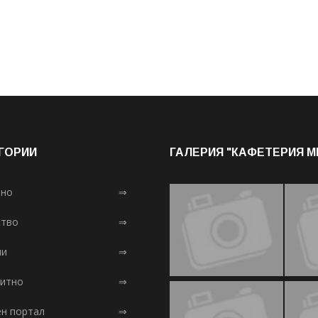
ГОРИИ
ГАЛЕРИЯ "КАФЕТЕРИЯ 
лно
⇒
тво
⇒
ни
⇒
итно
⇒
ен портал
⇒