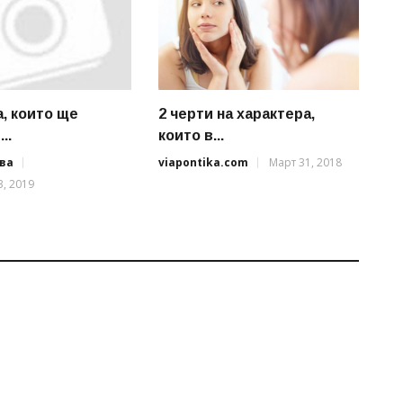
а, които ще
2 черти на характера,
..
които в...
ва
viapontika.com
Март 31, 2018
, 2019