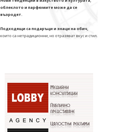
Нови тенденции в изкуството и културата,
облеклото и парфюмите може да се
възродят.
Подходящи са подаръци и знаци на обич,
които са нетрадиционни, но отразяват вкус и стил.