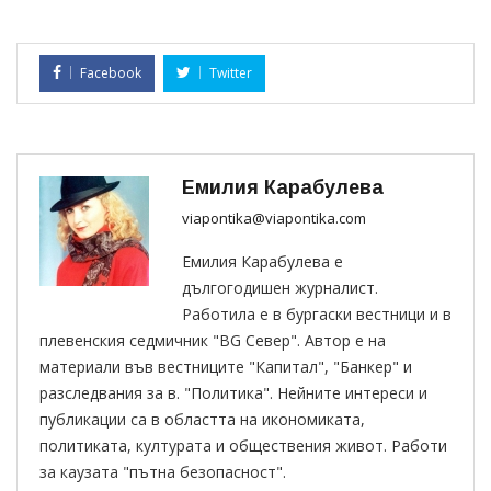
Facebook
Twitter
Емилия Карабулева
viapontika@viapontika.com
Емилия Карабулева е
дългогодишен журналист.
Работила е в бургаски вестници и в
плевенския седмичник "BG Север". Автор е на
материали във вестниците "Капитал", "Банкер" и
разследвания за в. "Политика". Нейните интереси и
публикации са в областта на икономиката,
политиката, културата и обществения живот. Работи
за каузата "пътна безопасност".