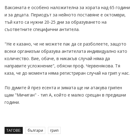
Ваксината е особено наложителна за хората над 65 години
и за децата. Периодът за нейното поставяне е октомври,
тъй като са нужни 20-25 дни за образуването на
съответните специфични антитела.
"Не е казано, че не можете пак да се разболеете, защото
всеки организъм образува антителата индивидуално като
количество. Вие, обаче, в никакъв случай няма да
направите усложнение", обясни проф. Червенякова. Тя
каза, че до момента няма регистриран случай на грип у нас.
По думите й през есента и зимата ще ни атакува грипен
щам "Мичиган" - тип А, който е малко срещан в предишни
години.
ТАГОВЕ:
българи
грип