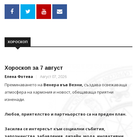
ХОРОСКОП
Хороскоп за 7 август
Елена Фотева
Август 07, 2026
Преминаването на
Венера във Везни,
създава освежаваща
атмосфера на хармония и новост, обещаваща приятни
изненади.
Любов, приятелство и партньорство са на преден план.
Засилва се интересът към социални събития,
запознанства, забавления, дизайн, мода, иновативни