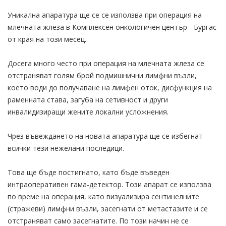
Уникална апаратура ще се се използва при операция на
млечната жлеза в Комплексен онкологичен център - Бургас
от края на този месец.
Досега много често при операция на млечната жлеза се
отстраняват голям брой подмишнични лимфни възли,
което води до получаване на лимфен оток, дисфункция на
раменната става, загуба на сетивност и други
инвалидизиращи жените локални усложнения.
Чрез въвеждането на новата апаратура ще се избегнат
всички тези нежелани последици.
Това ще бъде постигнато, като бъде въведен
интраоперативен гама-детектор. Този апарат се използва
по време на операция, като визуализира сентинелните
(стражеви) лимфни възли, засегнати от метастазите и се
отстраняват само засегнатите. По този начин не се