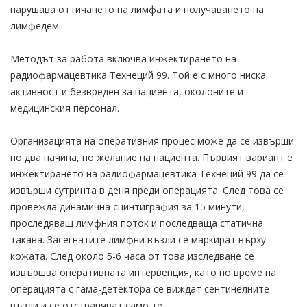
нарушава оттичането на лимфата и получаването на
лимфедем.
Методът за работа включва инжектирането на
радиофармацевтика Технеций 99. Той е с много ниска
активност и безвреден за пациента, околоните и
медицинския персонал.
Организацията на оперативния процес може да се извърши
по два начина, по желание на пациента. Първият вариант е
инжектирането на радиофармацевтика Технеций 99 да се
извърши сутринта в деня преди операцията. След това се
провежда динамична сцинтиграфия за 15 минути,
проследяващ лимфния поток и последваща статична
такава. Засегнатите лимфни възли се маркират върху
кожата. След около 5-6 часа от това изследване се
извършва оперативната интервенция, като по време на
операцията с гама-детектора се виждат сентинелните
възли и се отстраняват само те.