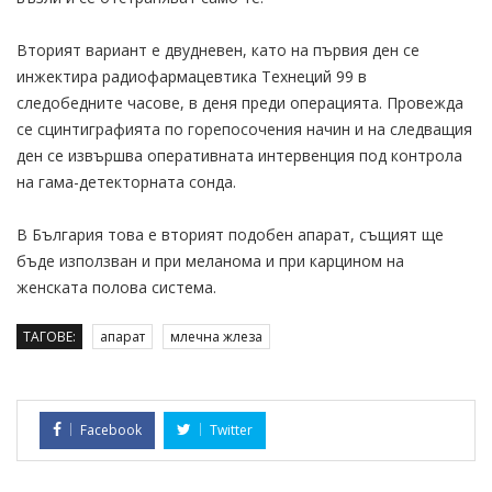
Вторият вариант е двудневен, като на първия ден се
инжектира радиофармацевтика Технеций 99 в
следобедните часове, в деня преди операцията. Провежда
се сцинтиграфията по горепосочения начин и на следващия
ден се извършва оперативната интервенция под контрола
на гама-детекторната сонда.
В България това е вторият подобен апарат, същият ще
бъде използван и при меланома и при карцином на
женската полова система.
ТАГОВЕ:
апарат
млечна жлеза
Facebook
Twitter