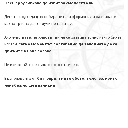
Овен продължава да изпитва смелостта ви.
Денят е подходящ за събиране на информация и разбиране
какво трябва да се случи по-нататък.
Ако чувствате, че животът ви не се развива точно както бихте
искали,
сега е моментът постепенно да започнете да се
движите в нова посока.
Не изисквайте невъзможното от себе си.
Възползвайте от
благоприятните обстоятелства, които
неизбежно ще възникнат.