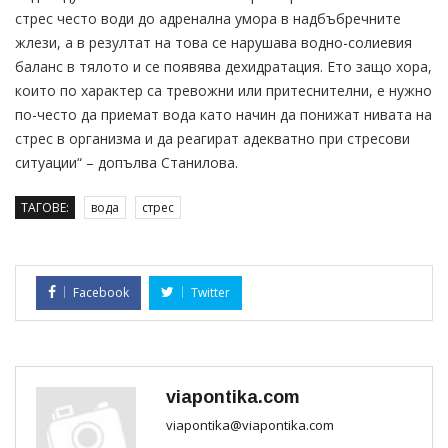
стрес често води до адренална умора в надбъбречните
жлези, а в резултат на това се нарушава водно-солиевия
баланс в тялото и се появява дехидратация. Ето защо хора,
които по характер са тревожни или притеснителни, е нужно
по-често да приемат вода като начин да понижат нивата на
стрес в организма и да реагират адекватно при стресови
ситуации“ – допълва Станилова.
ТАГОВЕ:
вода
стрес
Facebook
Twitter
viapontika.com
viapontika@viapontika.com