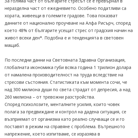
За голяма част от българите стресът се е превърнал в
неразделна част от ежедневието. Особено податливи са
хората, живеещи в големите градове. Това показват
данните от национално проучване на Алфа Рисърч, според
което 48% от българите усещат стрес от градския начин на
живот всеки ден*. Подобна е и тенденцията в световен
мащаб.
По последни данни на Световната Здравна Организация,
глобалната икономика губи всяка година 1 трилион долара
от намалена производителност на труда вследствие на
стресови състояния. Статистиката към момента сочи, че
над 300 милиона души по света страдат от депресия, а над
260 милиона – от тревожни разстройства.
Според психолозите, менталните усилия, които човек
полага за предвиждане и контрол на дадена ситуация, се
възприемат от организма като реално случващи се и го
поставят в режим на справяне с проблема. Вътрешното
напрежение, което изпитваме, се изразява в