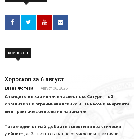
ХОРОСКОП
Хороскоп за 6 август
Елена Фотева
Август 06, 2026
Слънцето е в хармоничен аспект със Сатурн, той
организира и ограничава всичко и щe насочи енергията
ви в практически полезни начинания.
Това е един от най-добрите аспекти за практическа
дейност,
действията стават по-обмислени и практични.