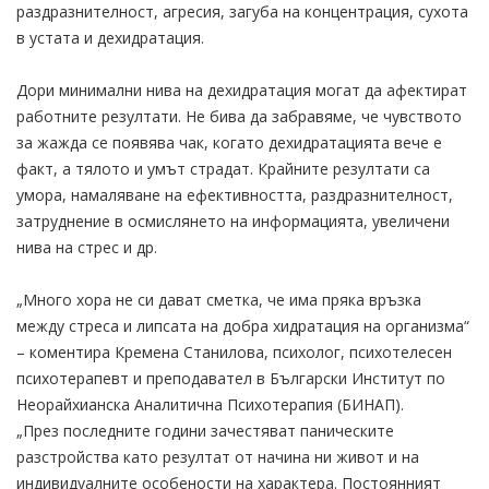
раздразнителност, агресия, загуба на концентрация, сухота
в устата и дехидратация.
Дори минимални нива на дехидратация могат да афектират
работните резултати. Не бива да забравяме, че чувството
за жажда се появява чак, когато дехидратацията вече е
факт, а тялото и умът страдат. Крайните резултати са
умора, намаляване на ефективността, раздразнителност,
затруднение в осмислянето на информацията, увеличени
нива на стрес и др.
„Много хора не си дават сметка, че има пряка връзка
между стреса и липсата на добра хидратация на организма“
– коментира Кремена Станилова, психолог, психотелесен
психотерапевт и преподавател в Български Институт по
Неорайхианска Аналитична Психотерапия (БИНАП).
„През последните години зачестяват паническите
разстройства като резултат от начина ни живот и на
индивидуалните особености на характера. Постоянният