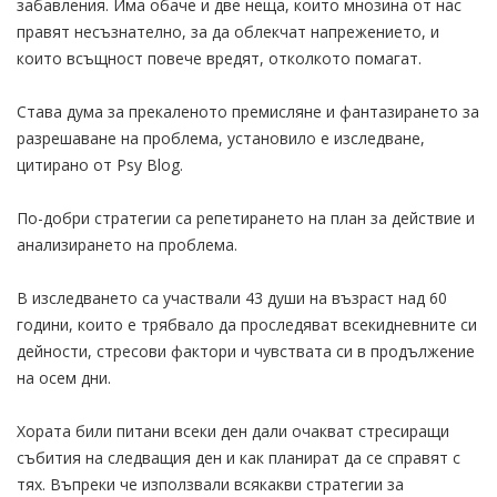
забавления. Има обаче и две неща, които мнозина от нас
правят несъзнателно, за да облекчат напрежението, и
които всъщност повече вредят, отколкото помагат.
Става дума за прекаленото премисляне и фантазирането за
разрешаване на проблема, установило е изследване,
цитирано от Psy Blog.
По-добри стратегии са репетирането на план за действие и
анализирането на проблема.
В изследването са участвали 43 души на възраст над 60
години, които е трябвало да проследяват всекидневните си
дейности, стресови фактори и чувствата си в продължение
на осем дни.
Хората били питани всеки ден дали очакват стресиращи
събития на следващия ден и как планират да се справят с
тях. Въпреки че използвали всякакви стратегии за