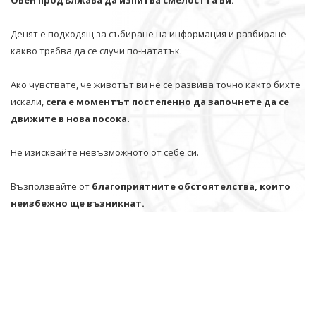
Овен продължава да изпитва смелостта ви.
Денят е подходящ за събиране на информация и разбиране
какво трябва да се случи по-нататък.
Ако чувствате, че животът ви не се развива точно както бихте
искали,
сега е моментът постепенно да започнете да се
движите в нова посока.
Не изисквайте невъзможното от себе си.
Възползвайте от
благоприятните обстоятелства, които
неизбежно ще възникнат.