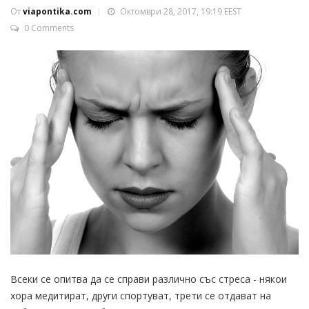
От
viapontika.com
Октомври 28, 2017, 19:19 EEST
0 Comments
Всеки се опитва да се справи различно със стреса - някои
хора медитират, други спортуват, трети се отдават на