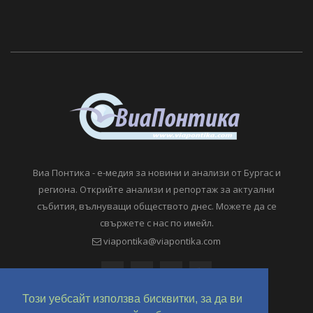
Виа Понтика - е-медия за новини и анализи от Бургас и
региона. Открийте анализи и репортаж за актуални
събития, вълнуващи обществото днес. Можете да се
свържете с нас по имейл.
viapontika@viapontika.com
Този уебсайт използва бисквитки, за да ви