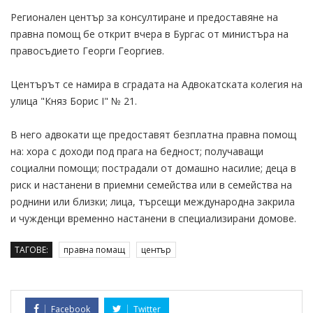
Регионален център за консултиране и предоставяне на
правна помощ бе открит вчера в Бургас от министъра на
правосъдието Георги Георгиев.
Центърът се намира в сградата на Адвокатската колегия на
улица "Княз Борис І" № 21.
В него адвокати ще предоставят безплатна правна помощ
на: хора с доходи под прага на бедност; получаващи
социални помощи; пострадали от домашно насилие; деца в
риск и настанени в приемни семейства или в семейства на
роднини или близки; лица, търсещи международна закрила
и чужденци временно настанени в специализирани домове.
ТАГОВЕ:
правна помащ
център
Facebook
Twitter