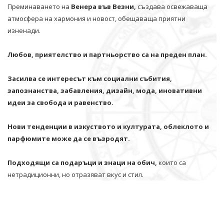
Преминаването на
Венера във Везни,
създава освежаваща
атмосфера на хармония и новост, обещаваща приятни
изненади.
Любов, приятелство и партньорство са на преден план.
Засилва се интересът към социални събития,
запознанства, забавления, дизайн, мода, иновативни
идеи за свобода и равенство.
Нови тенденции в изкуството и културата, облеклото и
парфюмите може да се възродят.
Подходящи са подаръци и знаци на обич,
които са
нетрадиционни, но отразяват вкус и стил.