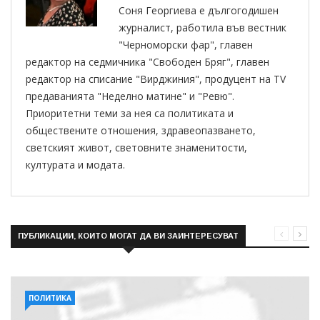
Соня Георгиева е дългогодишен
журналист, работила във вестник
"Черноморски фар", главен
редактор на седмичника "Свободен Бряг", главен
редактор на списание "Вирджиния", продуцент на TV
предаванията "Неделно матине" и "Ревю".
Приоритетни теми за нея са политиката и
обществените отношения, здравеопазването,
светският живот, световните знаменитости,
културата и модата.
ПУБЛИКАЦИИ, КОИТО МОГАТ ДА ВИ ЗАИНТЕРЕСУВАТ
ПОЛИТИКА