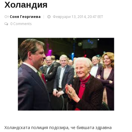
Холандия
От
Соня Георгиева
Февруари 13, 2014, 20:47 EET
0 Comments
Холандската полиция подозира, че бившата здравна