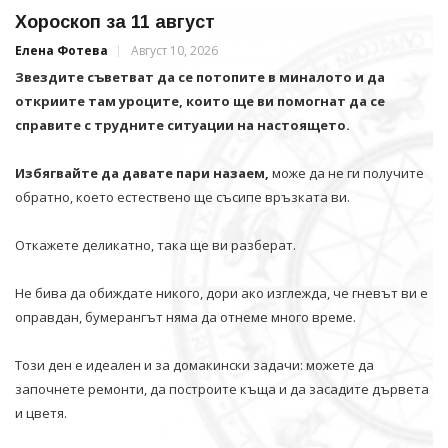
Хороскоп за 11 август
Елена Фотева
Август 10, 2026
Звездите съветват да се потопите в миналото и да
откриите там уроците, които ще ви помогнат да се
справите с трудните ситуации на настоящето.
Избягвайте да давате пари назаем,
може да не ги получите
обратно, което естествено ще съсипе връзката ви.
Откажете деликатно, така ще ви разберат.
Не бива да обиждате никого, дори ако изглежда, че гневът ви е
оправдан, бумерангът няма да отнеме много време.
Този ден е идеален и за домакински задачи: можете да
започнете ремонти, да построите къща и да засадите дървета
и цветя.