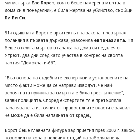
министърка
Елс Борст,
която беше намерена мъртва в
дома си в понеделник, е била жертва на убийство, съобщи
Би Би Си.
81-годишната Борст е архитектът на закона, превърнал
Холандия в първата държава, узаконила
евтаназията. Т
я
беше открита мъртва в гаража на дома си недалеч от
Утрехт, два дни след като участва в конгрес на своята
партия "Демократи-66".
"Въз основа на съдебните експертизи и установените на
място факти може да се направи изводът, че най-
вероятната причина за смъртта е била престъпление",
заяви полицията. Според експертите тя е претърпяла
нараняване, а източник от правосъдните власти е заявил,
че може да е била нападната от крадец.
Борст беше главната фигура зад приетия през 2002 г. закон,
позволил на хора в нелечим стадий на заболяване да