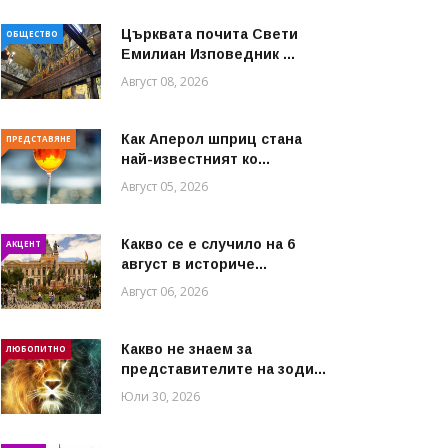
Църквата почита Свeти
ОБЩЕСТВО
Емилиан Изповедник ...
Август 08, 2026
Как Аперол шприц стана
ПРЕДСТАВЯНЕ
най-известният ко...
Август 05, 2026
Какво се е случило на 6
АКЦЕНТ
август в историче...
Август 06, 2026
Какво не знаем за
ЛЮБОПИТНО
представителите на зоди...
Юли 30, 2026