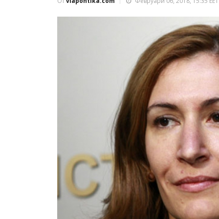
От
viapontika.com
Февруари 06, 2018, 15:35 EET