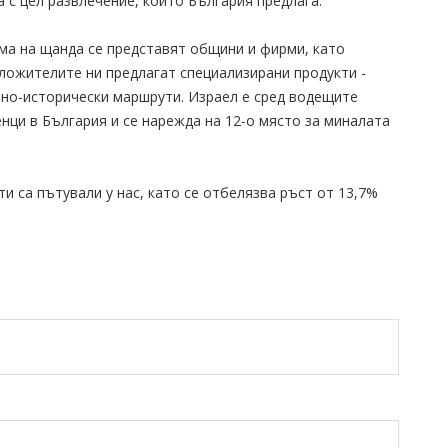
 с цел развлечение, които България предлага.
ма на щанда се представят общини и фирми, като
ложителите ни предлагат специализирани продукти -
рно-исторически маршрути. Израел е сред водещите
нци в България и се нарежда на 12-о място за миналата
сти са пътували у нас, като се отбелязва ръст от 13,7%