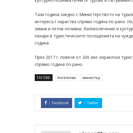
културно-познавателните турове и пътуванията
Тази година заедно с Министерството на туриз
интересът нараства спрямо година по-рано. Из
зимни и летни почивки, балнеолечение и култу
пазари в туристическите посещенията на чужде
година.
През 2017 г. повече от 200 хил. израелски тури
спрямо година по-рано.
ТАГОВЕ:
Ангелкова
министър
Facebook
Twitter