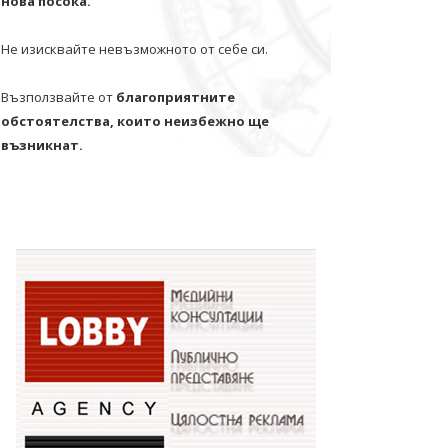
нова посока.
Не изисквайте невъзможното от себе си.
Възползвайте от
благоприятните
обстоятелства, които неизбежно ще
възникнат.