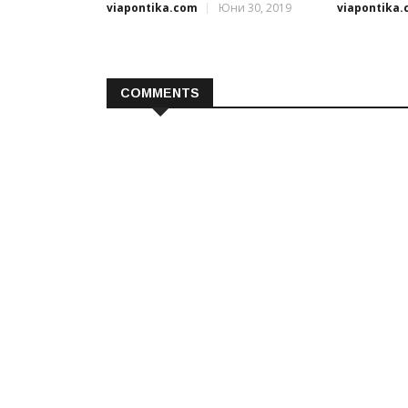
viapontika.com
Юни 30, 2019
viapontika
COMMENTS