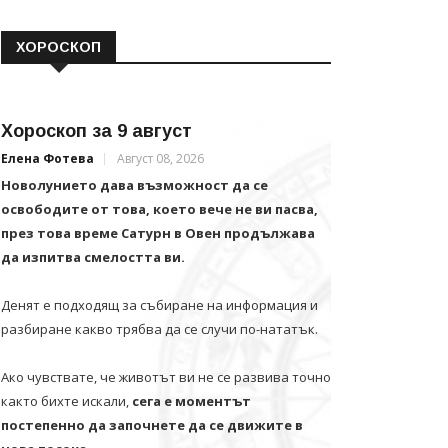
ХОРОСКОП
Хороскоп за 9 август
Елена Фотева
Август 08, 2026
Новолунието дава възможност да се
освободите от това, което вече не ви пасва,
през това време Сатурн в Овен продължава
да изпитва смелостта ви.
Денят е подходящ за събиране на информация и
разбиране какво трябва да се случи по-нататък.
Ако чувствате, че животът ви не се развива точно
както бихте искали,
сега е моментът
постепенно да започнете да се движите в