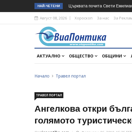
Църквата почита Свeти Емилиа
НАЙ-ЧЕТЕНИ
Август 08, 2026
Хороскоп
За нас
За Рекла
АКТУАЛНО
ОБЩЕСТВО
ОБЩИНИ
Начало
Травел портал
ТРАВЕЛ ПОРТАЛ
Ангелкова откри бълг
голямото туристическ