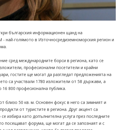
ткри българския информационен щанд на
 - най-голямото в Източносредиземноморския регион и
ма.
ние сред международните борси в региона, като се
зложители, професионални посетители и крайни
руари, гостите ще могат да разгледат предложенията на
ието са участвали 1780 изложители от 58 държави, а
о 16 800 професионална публика.
 близо 50 кв. м. Основен фокус в него са зимният и
продукти от туристите в региона. Друг акцент са
 се избира като допълнителна услуга през последните
о посещават форума, ще могат да се запознаят и с