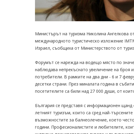
Министърът на туризма Николина Ангелкова о
международното туристическо изложение IMTM
Израел, съобщиха от Министерството от туриз
Форумът се нарежда на водещо място по значе
наблюдава непрекъснато увеличение на броя и
потребители. В рамките на два дни - 6 и 7 фев
десетки страни. През миналата година в събит
посетителите са били над 27 000 души, от коит
България се представя с информационен щанд от
летният туризъм, които са сред най-търсените 
възможностите за балнеолечение, което често
години. Професионалистите и любителите, коит