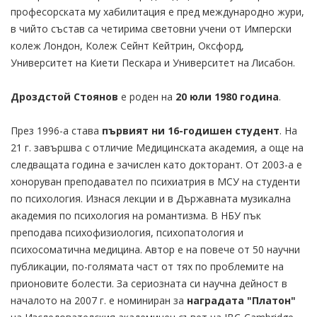
професорската му хабилитация е пред международно жури,
в чийто състав са четирима световни учени от Имперски
колеж Лондон, Колеж Сейнт Кейтрин, Оксфорд,
Университет на Киети Пескара и Университет на Лисабон.
Дроздстой Стоянов
е роден на
20 юли 1980 година
.
През 1996-а става
първият ни 16-годишен студент
. На
21 г. завършва с отличие Медицинската академия, а още на
следващата година е зачислен като докторант. От 2003-а е
хоноруван преподавател по психиатрия в МСУ на студенти
по психология. Изнася лекции и в Държавната музикална
академия по психология на романтизма. В НБУ пък
преподава психофизиология, психопатология и
психосоматична медицина. Автор е на повече от 50 научни
публикации, по-голямата част от тях по проблемите на
прионовите болести. За сериозната си научна дейност в
началото на 2007 г. е номиниран за
наградата "Платон"