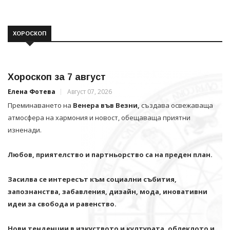
ХОРОСКОП
Хороскоп за 7 август
Елена Фотева
Август 07, 2026
Преминаването на
Венера във Везни,
създава освежаваща
атмосфера на хармония и новост, обещаваща приятни
изненади.
Любов, приятелство и партньорство са на преден план.
Засилва се интересът към социални събития,
запознанства, забавления, дизайн, мода, иновативни
идеи за свобода и равенство.
Нови тенденции в изкуството и културата, облеклото и