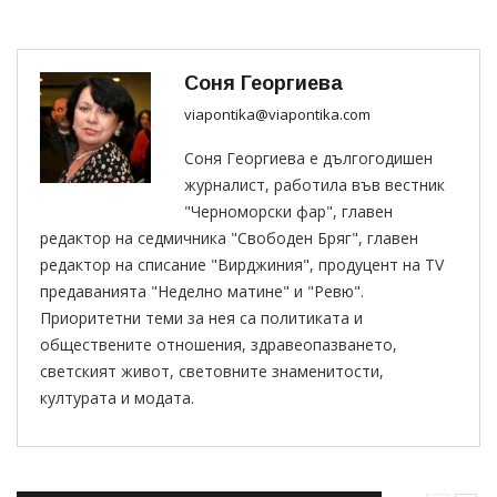
Соня Георгиева
viapontika@viapontika.com
Соня Георгиева е дългогодишен
журналист, работила във вестник
"Черноморски фар", главен
редактор на седмичника "Свободен Бряг", главен
редактор на списание "Вирджиния", продуцент на TV
предаванията "Неделно матине" и "Ревю".
Приоритетни теми за нея са политиката и
обществените отношения, здравеопазването,
светският живот, световните знаменитости,
културата и модата.