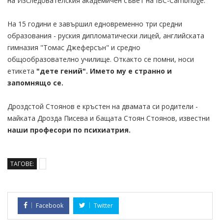
на Изследователския академичен съвет на IBC-Cambridge.
На 15 години е завършил едновременно три средни
образования - руския дипломатически лицей, английската
гимназия "Томас Джеферсън" и средно
общообразователно училище. Откакто се помни, носи
етикета
"дете гений". Името му е странно и
запомнящо се.
Дроздстой Стоянов е кръстен на двамата си родители -
майката Дрозда Писева и бащата Стоян Стоянов, известни
наши професори по психиатрия.
ТАГОВЕ:
Facebook
Twitter