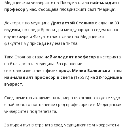
Медицинския университет в Пловдив стана
най-младият
професор
у нас, съобщава пловдивският сайт “Марица”.
Докторът по медицина
Дроздстой Стоянов
е едва н
а 33
години
, но преди броени дни международно седемчленно
научно жури и Факултетният съвет на Медицински
факултет му присъди научната титла.
Така Стоянов става
най-младият професор
в историята
на българската медицина. За сравнение
световноизвестният физик
проф. Минко Балкански
става
най-младият професор в света
(1955 г.) на
28-годишна
възраст.
След шеметна академична кариера някогашното дете чудо
е най-новото попълнение сред професорите в Медицинския
университет под тепетата.
За първи път в страната сред медицинските университети