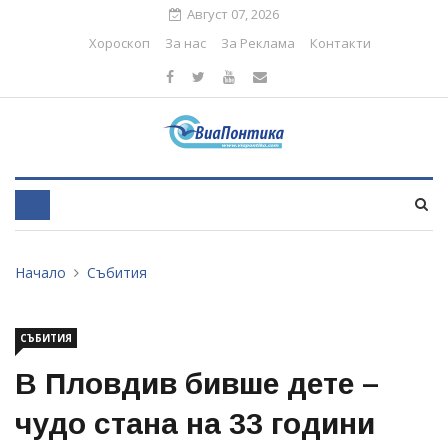
Август 07, 2026
Хороскоп
За нас
За Реклама
Контакти
Начало
Събития
СЪБИТИЯ
В Пловдив бивше дете –
чудо стана на 33 години