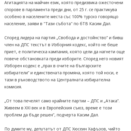
Агитацията на майчин език, която предизвика ожесточени
спорове в парламента преди дни, от 25 г. се практикува
особено в населените места със 100% турско говорящо
население, заяви в "Тази събота" по бТВ Касим Дал.
Според лидера на партия „Свобода и достойнство” и бивш
член на ДПС текстът в Изборния кодекс, който не беше
приет, е политическа кампания, която цели да нагнети още
повече обстановката преди изборите. Според него новият
Изборен кодекс е „прах в очите на българските
избиратели” и единствената промяна, която той носи, е
тази в ръководството на Централната избирателна
комисия.
„От това печелят само крайните партии – ДПС и „Атака”.
Живеем в XXI век и в Европейския съюз, време е този
проблем да бъде решен”, подчерта Касим Дал.
По думите му, депутатът от ДПС Хюсеин Хафъзов, чийто