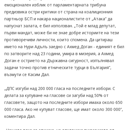
емоционален изблик от парламентарната трибуна
предизвика остри критики от страна на коалиционния
партньор БСП и накара националистите от „Атака” да
напуснат залата, е бил използван. „Той е млад депутат,
първи мандат, може би не знае добре историите на тези
противоречиви личности, които спомена. Да цитираш
името на Нури Адълъ заедно с Ахмед Доган - единият е бил
по затворите над 23 години, умира в мизерия, а Ахмед
Доган е острието на Държавна сигурност, изпълнявал
задачи точно против етническите турци в България”,
възмути се Касим Дал.
„ДПС изгуби над 200 000 гласа на последните избори. С
делата за купуване на гласове си загуби над 50% от
гласовете, защото на последните избори имаха около 650
000 гласа. Ако не купуват гласове, ще имат около 300 000”,
коментира Дал.