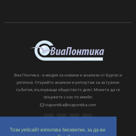
Виа Понтика - е-медия за новини и анализи от Бургас и
региона. Открийте анализи и репортаж за актуални
събития, вълнуващи обществото днес. Можете да се
свържете с нас по имейл.
viapontika@viapontika.com
Този уебсайт използва бисквитки, за да ви