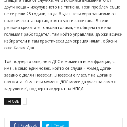
„Нещата така се случиха, че отклониха вниманието от
други неща – изкупуването на тютюна. Този проблем също
не се реши 25 години, за да бъдат тези хора зависими от
политическата партия, която уж ги защитава. В тези
региони кризата е толкова голяма, че общината е най-
големият работодател, там който управлява, държи всички
избиратели и там практически демокрация няма”, обясни
още Касим Дал.
Той подчерта още, че в ДПС в момента няма фракции, с
има „а само един човек, който се слуша – Ахмед Доган
заедно с Делян Пеевски”. „Пеевски е гласът на Доган в
партията. Към този момент ДПС може да участва само в
задкулисие”, подчерта лидерът на НПСД.
ТАГОВЕ:
Facebook
Twitter