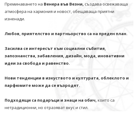
Преминаването на
Венера във Везни,
създава освежаваща
атмосфера на хармония и новост, обещаваща приятни
изненади.
Любов, приятелство и партньорство са на преден план.
Засилва се интересът към социални събития,
запознанства, забавления, дизайн, мода, иновативни
идеи за свобода и равенство.
Нови тенденции в изкуството и културата, облеклото и
парфюмите може да се възродят.
Подходящи са подаръци и знаци на обич,
които са
нетрадиционни, но отразяват вкус и стил.