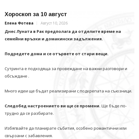
Хороскоп за 10 август
Елена Фотева
Август 10, 2026
Днес Луната в Рак предполага да отделите време на
семейни връзки и домакински задължения.
Подредете дома и се отървете от стари вещи.
Сутринта е подходяща за провеждане на важни разговори и
обсъждане .
Много идеи ще бъдат реализирани с подкрепата на съюзници.
Следобед настроението ви ще се промени.
Ще бъде по-
трудно да се разбирате.
Избягвайте да планирате събития, особено романтични или
свързани с забавления.