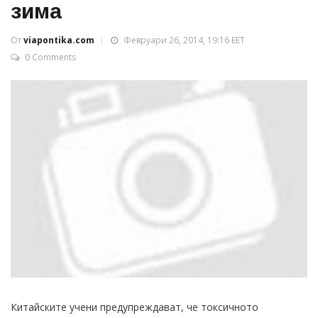
зима
От
viapontika.com
Февруари 26, 2014, 19:16 EET
0 Comments
Китайските учени предупреждават, че токсичното