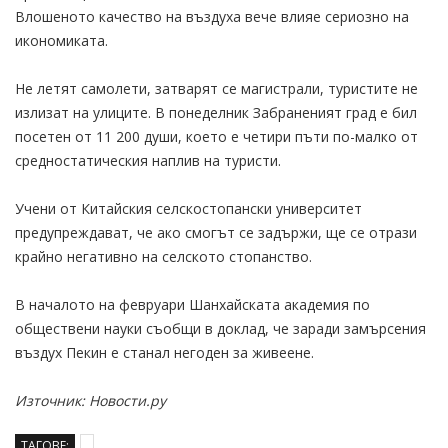
Влошеното качество на въздуха вече влияе сериозно на
икономиката.
Не летят самолети, затварят се магистрали, туристите не
излизат на улиците. В понеделник Забраненият град е бил
посетен от 11 200 души, което е четири пъти по-малко от
средностатическия наплив на туристи.
Учени от Китайския селскостопански университет
предупреждават, че ако смогът се задържи, ще се отрази
крайно негативно на селското стопанство.
В началото на февруари Шанхайската академия по
обществени науки съобщи в доклад, че заради замърсения
въздух Пекин е станал негоден за живеене.
Източник: Новости.ру
ТАГОВЕ: