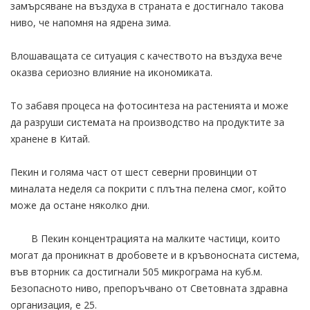
замърсяване на въздуха в страната е достигнало такова
ниво, че напомня на ядрена зима.
Влошаващата се ситуация с качеството на въздуха вече
оказва сериозно влияние на икономиката.
То забавя процеса на фотосинтеза на растенията и може
да разруши системата на производство на продуктите за
хранене в Китай.
Пекин и голяма част от шест северни провинции от
миналата неделя са покрити с плътна пелена смог, който
може да остане няколко дни.
В Пекин концентрацията на малките частици, които
могат да проникнат в дробовете и в кръвоносната система,
във вторник са достигнали 505 микрограма на куб.м.
Безопасното ниво, препоръчвано от Световната здравна
организация, е 25.