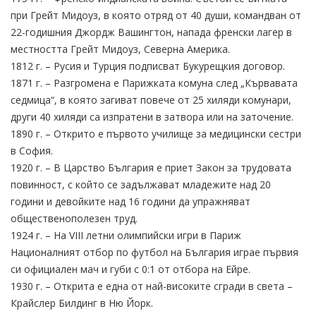
при Грейт Мидоуз, в която отряд от 40 души, командван от
22-годишния Джордж Вашингтон, напада френски лагер в
местността Грейт Мидоуз, Северна Америка.
1812 г. – Русия и Турция подписват Букурещкия договор.
1871 г. – Разгромена е Парижката комуна след „Кървавата
седмица“, в която загиват повече от 25 хиляди комунари,
други 40 хиляди са изпратени в затвора или на заточение.
1890 г. – Открито е първото училище за медицински сестри
в София.
1920 г. – В Царство България е приет Закон за трудовата
повинност, с който се задължават младежите над 20
години и девойките над 16 години да упражняват
общественополезен труд.
1924 г. – На VIII летни олимпийски игри в Париж
Националният отбор по футбол на България играе първия
си официален мач и губи с 0:1 от отбора на Ейре.
1930 г. – Открита е една от най-високите сгради в света –
Крайслер Билдинг в Ню Йорк.