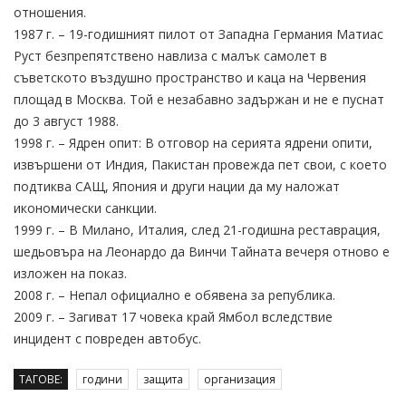
отношения.
1987 г. – 19-годишният пилот от Западна Германия Матиас
Руст безпрепятствено навлиза с малък самолет в
съветското въздушно пространство и каца на Червения
площад в Москва. Той е незабавно задържан и не е пуснат
до 3 август 1988.
1998 г. – Ядрен опит: В отговор на серията ядрени опити,
извършени от Индия, Пакистан провежда пет свои, с което
подтиква САЩ, Япония и други нации да му наложат
икономически санкции.
1999 г. – В Милано, Италия, след 21-годишна реставрация,
шедьовъра на Леонардо да Винчи Тайната вечеря отново е
изложен на показ.
2008 г. – Непал официално е обявена за република.
2009 г. – Загиват 17 човека край Ямбол вследствие
инцидент с повреден автобус.
ТАГОВЕ:
години
защита
организация