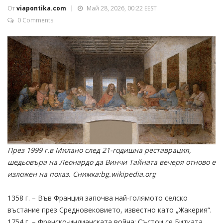
От
viapontika.com
Май 28, 2026, 00:22 EEST
0 Comments
През 1999 г.в Милано след 21-годишна реставрация,
шедьовъра на Леонардо да Винчи Тайната вечеря отново е
изложен на показ. Снимка:bg.wikipedia.org
1358 г. – Във Франция започва най-голямото селско
въстание през Средновековието, известно като „Жакерия“.
1754 г. – Френско-индианската война: Състои се Битката