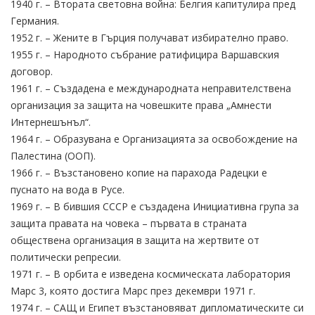
1940 г. – Втората световна война: Белгия капитулира пред
Германия.
1952 г. – Жените в Гърция получават избирателно право.
1955 г. – Народното събрание ратифицира Варшавския
договор.
1961 г. – Създадена е международната неправителствена
организация за защита на човешките права „Амнести
Интернешънъл“.
1964 г. – Образувана е Организацията за освобождение на
Палестина (ООП).
1966 г. – Възстановено копие на парахода Радецки е
пуснато на вода в Русе.
1969 г. – В бившия СССР е създадена Инициативна група за
защита правата на човека – първата в страната
обществена организация в защита на жертвите от
политически репресии.
1971 г. – В орбита е изведена космическата лаборатория
Марс 3, която достига Марс през декември 1971 г.
1974 г. – САЩ и Египет възстановяват дипломатическите си