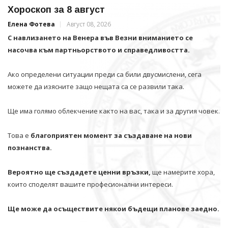
Хороскоп за 8 август
Елена Фотева
Август 08, 2026
С навлизането на Венера във Везни вниманието се
насочва към партньорството и справедливостта.
Ако определени ситуации преди са били двусмислени, сега
можете да изясните защо нещата са се развили така.
Ще има голямо облекчение както на вас, така и за другия човек.
Това е
благоприятен момент за създаване на нови
познанства.
Вероятно ще създадете ценни връзки,
ще намерите хора,
които споделят вашите професионални интереси.
Ще може да осъществите някои бъдещи планове заедно.