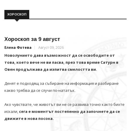
ХОРОСКОП
Хороскоп за 9 август
Елена Фотева
Август 09, 2026
Новолунието дава възможност да се освободите от
това, което вече не ви пасва, през това време Сатурн в
Овен продължава да изпитва смелостта ви.
Денят е подходящ за събиране на информация и разбиране
какво трябва да се случи по-нататък.
Ако чувствате, че животът ви не се развива точно както бихте
искали,
сега е моментът постепенно да започнете да се
движите в нова посока.