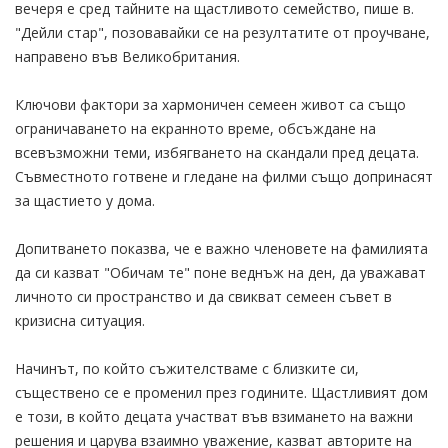
вечеря е сред тайните на щастливото семейство, пише в.
"Дейли стар", позовавайки се на резултатите от проучване,
направено във Великобритания.
Ключови фактори за хармоничен семеен живот са също
ограничаването на екранното време, обсъждане на
всевъзможни теми, избягването на скандали пред децата.
Съвместното готвене и гледане на филми също допринасят
за щастието у дома.
Допитването показва, че е важно членовете на фамилията
да си казват "Обичам те" поне веднъж на ден, да уважават
личното си пространство и да свикват семеен съвет в
кризисна ситуация.
Начинът, по който съжителстваме с близките си,
съществено се е променил през годините. Щастливият дом
е този, в който децата участват във взимането на важни
решения и царува взаимно уважение, казват авторите на