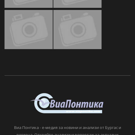
Виа Понтика - е-медия за новини и анализи от Бургас и
региона. Открийте анализи и репортаж за актуални