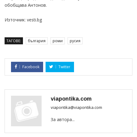
обобщава Антонов.
Източник: vesti.bg
ТАГОВЕ:
българия
роми
русия
Facebook
Twitter
viapontika.com
viapontika@viapontika.com
За автора...