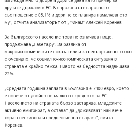
изглежда много добре и дори се дава като пример за
другите държави в ЕС. В еврозоната въпросното
съотношение е 85,1% и дори не се планира намаляването
му”, отчита анализаторът от „Финам” Алексей Коренев.
За българското население това не означава нищо,
продължава „Газета.ру”. За разлика от
макроикономическите показатели и за невъоръженото око
е очевидно, че социално-икономическата ситуация в
страната е крайно тежка. Нивото на бедността надвишава
22%.
„Средната годишна заплата в България е 7400 евро, което
е повече от двойно по-малко от средното за ЕС.
Населението на страната бързо застарява, младежите
активно емигрират, а остават да „доживяват” най-вече
хора в пенсионна и предпенсионна възраст”, смята
Коренев.