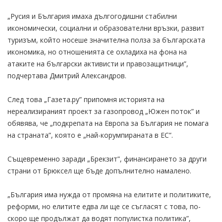
„Русия и България имаха дългогодишни стабилни
икономически, социални и образователни връзки, развит
туризъм, който носеше значителна полза за българската
икономика, но отношенията се охладиха на фона на
атаките на български активисти и правозащитници”,
подчертава Дмитрий Александров.
След това „Газета.ру” припомня историята на
нереализираният проект за газопровод „Южен поток” и
обявява, че „подкрепата на Европа за България не помага
на страната”, която е „най-корумпираната в ЕС”.
Същевременно заради „Брекзит”, финансирането за други
страни от Брюксел ще бъде допълнително намалено.
„България има нужда от промяна на елитите и политиките,
реформи, но елитите едва ли ще се съгласят с това, по-
скоро ще продължат да водят популистка политика”,