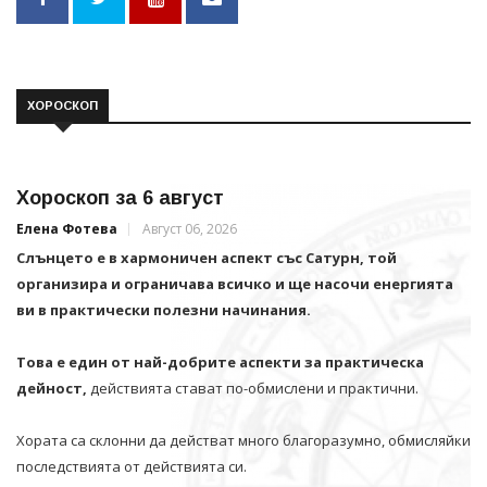
ХОРОСКОП
Хороскоп за 6 август
Елена Фотева
Август 06, 2026
Слънцето е в хармоничен аспект със Сатурн, той
организира и ограничава всичко и щe насочи енергията
ви в практически полезни начинания.
Това е един от най-добрите аспекти за практическа
дейност,
действията стават по-обмислени и практични.
Хората са склонни да действат много благоразумно, обмисляйки
последствията от действията си.