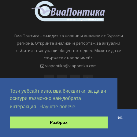
Виа Понтика - е-медия за новини и анализи от Бургас и
региона. Открийте анализи и репортаж за актуални
събития, вълнуващи обществото днес. Можете да се
свържете с нас по имейл.
viapontika@viapontika.com
Този уебсайт използва бисквитки, за да ви
осигури възможно най-добрата
интеракция.
Научете повече.
Copyright © 2018-2024 ViaPontika.com. All Rights Reserved.
Разбрах
Development @ OverHertz Ltd
Ω
За нас
За Реклама
Контакти