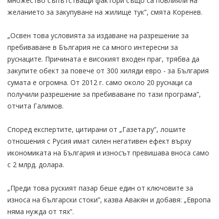
множество съпътстващи фактори също са повлияли на
желанието за закупуване на жилище тук”, смята Коренев.
„Освен това условията за издаване на разрешение за
пребиваване в България не са много интересни за
руснаците. Причината е високият входен праг, трябва да
закупите обект за повече от 300 хиляди евро - за България
сумата е огромна. От 2012 г. само около 20 руснаци са
получили разрешение за пребиваване по тази програма”,
отчита Галимов.
Според експертите, цитирани от „Газета.ру”, лошите
отношения с Русия имат силен негативен ефект върху
икономиката на България и износът превишава вноса само
с 2 млрд. долара.
„Преди това руският пазар беше един от ключовите за
износа на български стоки”, казва Авакян и добавя: „Европа
няма нужда от тях”.