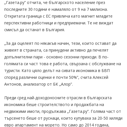
„Газета.ру” отчита, че българското население през
последните 30 години е намаляло от 9 на 7 милиона.
Откритата граница с ЕС привлича като магнит младите
перспективни работници и предприемачи. Те не виждат
смисъл да останат в България.
„За да оцелеят по някакъв начин, тези, които остават да
живеят в страната, са принудени активно да печелят
допълнителни пари - основно сезонни приходи. В по-
голямата си част това е работа, свързана с обслужване на
туристи. Като цяло делът на сивата икономика в БВП
според различни оценки е почти 50%”, счита Алексей
Антонов, анализатор от БК „Алор”.
Преди сред най-доходоносните отрасли в българската
икономика беше строителството и продажбата на
недвижими имоти, продължава „Газета.ру”. Голяма част от
търсенето беше от руснаци, които купуваха за 20-50 хиляди
евро апартамент на морето. Но само до 2014 година,