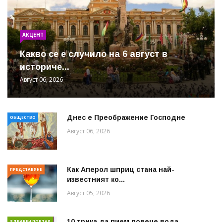
АКЦЕНТ
Какво се е случило на 6 август в
историче...
Август 06, 2026
Днес е Преображение Господне
ОБЩЕСТВО
Август 06, 2026
Как Аперол шприц стана най-
ПРЕДСТАВЯНЕ
известният ко...
Август 05, 2026
10 трика да пием повече вода
ЗДРАВЕН ПОРТАЛ