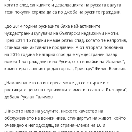
когато след санкциите и девалвацията на руската валута
тези покупки спряха да са по джоба на руските граждани.
„До 2014 година руснаците бяха най-активните
чуждестранни купувачи на български недвижими имоти.
През 2014-15 години имаше рязък спад, когато те напротив,
станаха най-активните продавачи. А от втората половина
на 2016 година България спря да е чуждестранен пазар
номер 1 за гражданите на Русия, отстъпвайки на Испания”,
коментира главният редактор на „Приян.ру” Филип Березин.
„Намаляването на интереса може да се свърже и с
растящите цени на недвижимите имоти в самата България”,
добавя Руслан Галимов.
„Ниското ниво на услугите, ниското качество на
обслужването на всички нива, стандартът на живот, който
очевидно е неподходящ за страна-членка на ЕС и