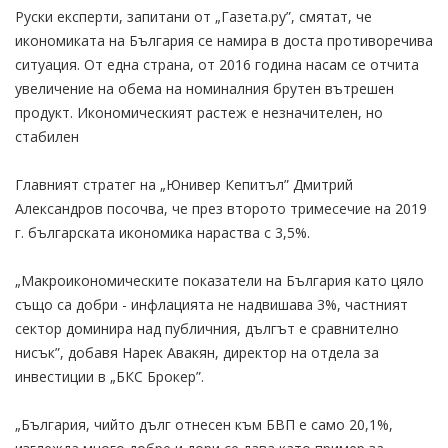
Руски експерти, запитани от „Газета.ру”, смятат, че
икономиката на България се намира в доста противоречива
ситуация. От една страна, от 2016 година насам се отчита
увеличение на обема на номиналния брутен вътрешен
продукт. Икономическият растеж е незначителен, но
стабилен
Главният стратег на „Юнивер Кепитъл” Дмитрий
Александров посочва, че през второто тримесечие на 2019
г. българската икономика нараства с 3,5%.
„Макроикономическите показатели на България като цяло
също са добри - инфлацията не надвишава 3%, частният
сектор доминира над публичния, дългът е сравнително
нисък”, добавя Нарек Авакян, директор на отдела за
инвестиции в „БКС Брокер”.
„България, чийто дълг отнесен към БВП е само 20,1%,