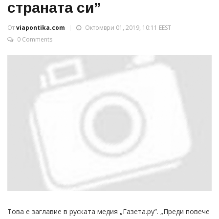
страната си”
От
viapontika.com
Октомври 01, 2019, 10:11 EEST
0 Comments
Това е заглавие в руската медия „Газета.ру”. „Преди повече