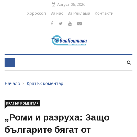
Август 06, 2026
Хороскоп
За нас
За Реклама
Контакти
Начало
Кратък коментар
КРАТЪК КОМЕНТАР
„Роми и разруха: Защо
българите бягат от