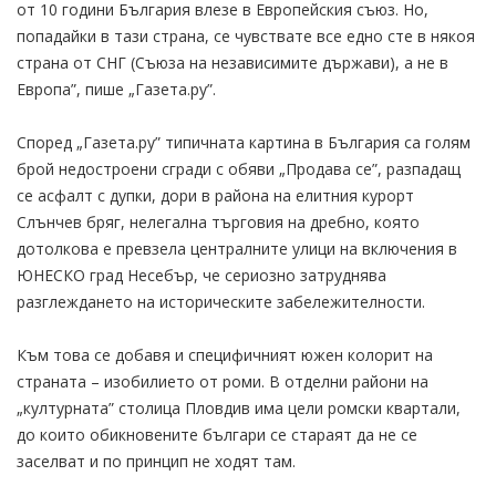
от 10 години България влезе в Европейския съюз. Но,
попадайки в тази страна, се чувствате все едно сте в някоя
страна от СНГ (Съюза на независимите държави), а не в
Европа”, пише „Газета.ру”.
Според „Газета.ру” типичната картина в България са голям
брой недостроени сгради с обяви „Продава се”, разпадащ
се асфалт с дупки, дори в района на елитния курорт
Слънчев бряг, нелегална търговия на дребно, която
дотолкова е превзела централните улици на включения в
ЮНЕСКО град Несебър, че сериозно затруднява
разглеждането на историческите забележителности.
Към това се добавя и специфичният южен колорит на
страната – изобилието от роми. В отделни райони на
„културната” столица Пловдив има цели ромски квартали,
до които обикновените българи се стараят да не се
заселват и по принцип не ходят там.