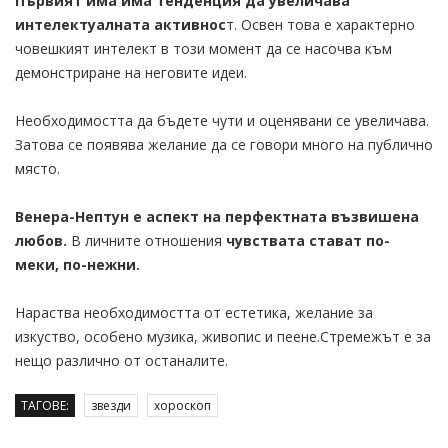
Първият има има тенденция да увеличава
интелектуалната активнос
т. Освен това е характерно
човешкият интелект в този момент да се насочва към
демонстриране на неговите идеи.
Необходимостта да бъдете чути и оценявани се увеличава.
Затова се появява желание да се говори много на публично
място.
Венера-Нептун е аспект на перфектната възвишена
любов.
В личните отношения
чувствата стават по-
меки, по-нежни.
Нараства необходимостта от естетика, желание за
изкуство, особено музика, живопис и пеене.Стремежът е за
нещо различно от останалите.
ТАГОВЕ:
звезди
хороскоп