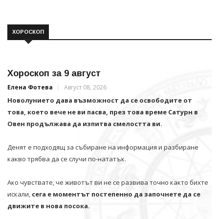
ХОРОСКОП
Хороскоп за 9 август
Елена Фотева
Август 08, 2026
Новолунието дава възможност да се освободите от
това, което вече не ви пасва, през това време Сатурн в
Овен продължава да изпитва смелостта ви.
Денят е подходящ за събиране на информация и разбиране
какво трябва да се случи по-нататък.
Ако чувствате, че животът ви не се развива точно както бихте
искали,
сега е моментът постепенно да започнете да се
движите в нова посока.