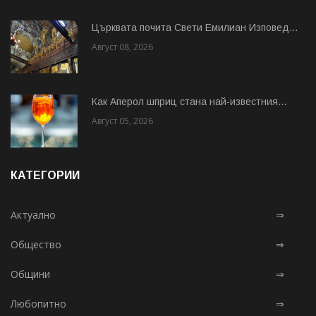
Църквата почита Свeти Емилиан Изповед...
Август 08, 2026
Как Аперол шприц стана най-известния...
Август 05, 2026
КАТЕГОРИИ
Актуално
⇒
Общество
⇒
Общини
⇒
Любопитно
⇒