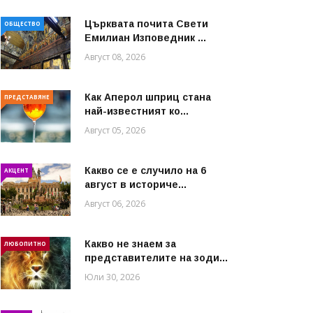
Църквата почита Свeти
ОБЩЕСТВО
Емилиан Изповедник ...
Август 08, 2026
Как Аперол шприц стана
ПРЕДСТАВЯНЕ
най-известният ко...
Август 05, 2026
Какво се е случило на 6
АКЦЕНТ
август в историче...
Август 06, 2026
Какво не знаем за
ЛЮБОПИТНО
представителите на зоди...
Юли 30, 2026