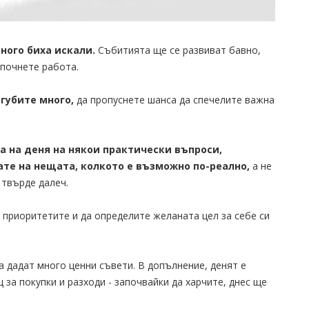
ного биха искали.
Събитията ще се развиват бавно,
апочнете работа.
агубите много,
да пропуснете шанса да спечелите важна
а на деня на някои практически въпроси,
ате на нещата, колкото е възможно по-реално,
а не
 твърде далеч.
е приоритетите и да определите желаната цел за себе си
а дадат много ценни съвети. В допълнение, денят е
 за покупки и разходи - започвайки да харчите, днес ще