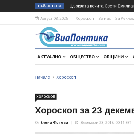
Църквата почита Свeти Емилиа
НАЙ-ЧЕТЕНИ
Август 08, 2026
Хороскоп
За нас
За Рекла
АКТУАЛНО
ОБЩЕСТВО
ОБЩИНИ
Начало
Хороскоп
ХОРОСКОП
Хороскоп за 23 декем
От
Елена Фотева
Декември 23, 2018, 00:11 EET