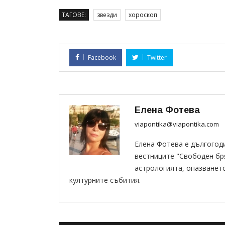
ТАГОВЕ:
звезди
хороскоп
Facebook
Twitter
Елена Фотева
viapontika@viapontika.com
Елена Фотева е дългогод
вестниците "Свободен бряг
астрологията, опазванет
културните събития.