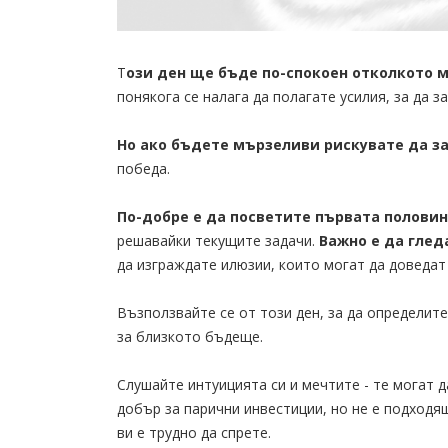
Т
ози ден ще бъде по-спокоен отколкото м
понякога се налага да полагате усилия, за да з
Но ако бъдете мързеливи рискувате да з
победа.
По-добре е да посветите първата половин
решавайки текущите задачи.
Важно е да глед
да изграждате илюзии, които могат да доведат
Възползвайте се от този ден, за да определит
за близкото бъдеще.
Слушайте интуицията си и мечтите - те могат д
добър за парични инвестиции, но не е подходящ
ви е трудно да спрете.