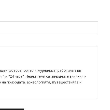
ишен фоторепортер и журналист, работила във
" и "24 часа". Нейни теми са: звездните влияния и
о на природата, археологията, пътешествията и