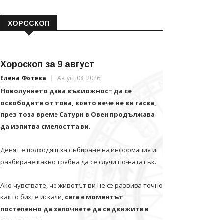
ХОРОСКОП
Хороскоп за 9 август
Елена Фотева
Август 08, 2026
Новолунието дава възможност да се
освободите от това, което вече не ви пасва,
през това време Сатурн в Овен продължава
да изпитва смелостта ви.
Денят е подходящ за събиране на информация и
разбиране какво трябва да се случи по-нататък.
Ако чувствате, че животът ви не се развива точно
както бихте искали,
сега е моментът
постепенно да започнете да се движите в