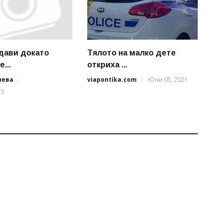
дави докато
Тялото на малко дете
...
откриха ...
иева
viapontika.com
Юни 05, 2021
15