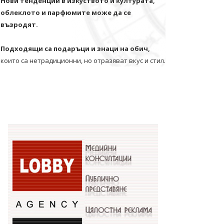
Нови тенденции в изкуството и културата,
облеклото и парфюмите може да се
възродят.
Подходящи са подаръци и знаци на обич,
които са нетрадиционни, но отразяват вкус и стил.