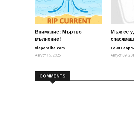
Внимание: Мъртво
Мъж се у
вълнение!
спасяваше
viapontika.com
Соня Георг
Август 16, 2025
Август 09, 20
COMMENTS