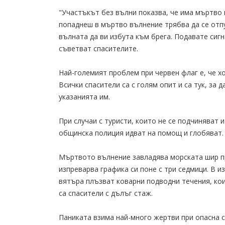
"Участъкът без вълни показва, че има мъртво 
попаднеш в мъртво вълнение трябва да се отпу
вълната да ви избута към брега. Подавате сигн
съветват спасителите.
Най-големият проблем при червен флаг е, че хо
Всички спасители са с голям опит и са тук, за 
указанията им.
При случаи с туристи, които не се подчиняват 
общинска полиция идват на помощ и глобяват. 
Мъртвото вълнение завладява морската шир пр
изпреварва графика си поне с три седмици. В и
вятъра плъзват коварни подводни течения, кои
са спасители с дълъг стаж.
Паниката взима най-много жертви при опасна с