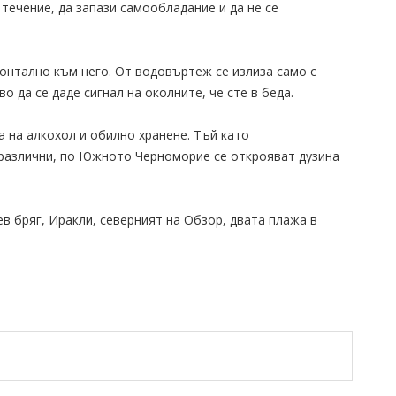
 течение, да запази самообладание и да не се
ронтално към него. От водовъртеж се излиза само с
о да се даде сигнал на околните, че сте в беда.
а на алкохол и обилно хранене. Тъй като
различни, по Южното Черноморие се открояват дузина
в бряг, Иракли, северният на Обзор, двата плажа в