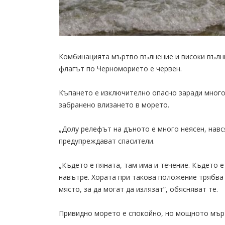
Комбинацията мъртво вълнение и високи вълн
флагът по Черноморието е червен.
Къпането е изключително опасно заради много
забранено влизането в морето.
„Долу релефът на дъното е много неясен, навс
предупреждават спасители.
„Където е пяната, там има и течение. Където е
навътре. Хората при такова положение трябва 
място, за да могат да излязат”, обясняват те.
Привидно морето е спокойно, но мощното мърт