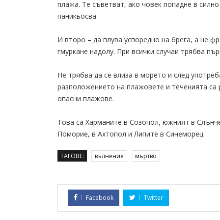
плажа. Те съветват, ако човек попадне в силно
паникьосва.
И второ – да плува успоредно на брега, а не ф
гмуркане надолу. При всички случаи трябва първ
Не трябва да се влиза в морето и след употреб
разположението на плажовете и теченията са 
опасни плажове.
Това са Харманите в Созопол, южният в Слънче
Поморие, в Ахтопол и Липите в Синеморец.
ТАГОВЕ:
вълнение
мъртво
Facebook
Twitter