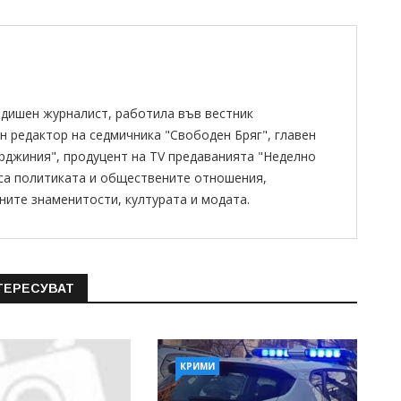
одишен журналист, работила във вестник
н редактор на седмичника "Свободен Бряг", главен
ирджиния", продуцент на TV предаванията "Неделно
 са политиката и обществените отношения,
ните знаменитости, културата и модата.
ТЕРЕСУВАТ
КРИМИ