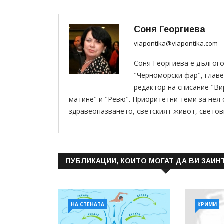
Соня Георгиева
viapontika@viapontika.com
Соня Георгиева е дългог
"Черноморски фар", главе
редактор на списание "В
матине" и "Ревю". Приоритетни теми за нея
здравеопазването, светският живот, светов
ПУБЛИКАЦИИ, КОИТО МОГАТ ДА ВИ ЗАИН
НА СТЕНАТА
КРИМИ