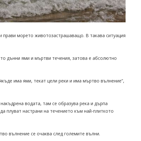
и прави морето животозастрашаващо. В такава ситуация
то дънни ями и мъртви течения, затова е абсолютно
якъде има ями, текат цели реки и има мъртво вълнение”,
 накъдрена водата, там се образува река и дърпа
да плуват настрани на течението към най-плиткото
во вълнение се очаква след големите вълни.