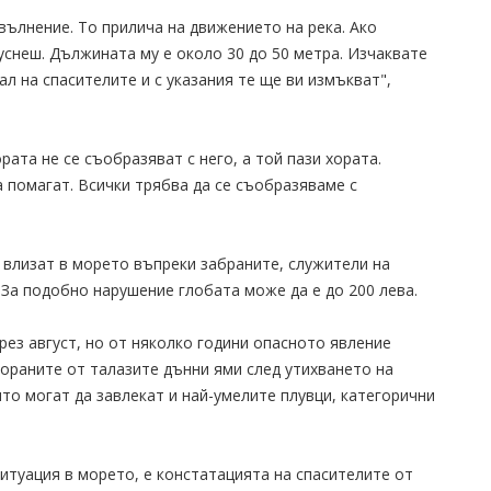
вълнение. То прилича на движението на река. Ако
снеш. Дължината му е около 30 до 50 метра. Изчаквате
ал на спасителите и с указания те ще ви измъкват",
рата не се съобразяват с него, а той пази хората.
да помагат. Всички трябва да се съобразяваме с
и влизат в морето въпреки забраните, служители на
За подобно нарушение глобата може да е до 200 лева.
ез август, но от няколко години опасното явление
зораните от талазите дънни ями след утихването на
то могат да завлекат и най-умелите плувци, категорични
итуация в морето, е констатацията на спасителите от