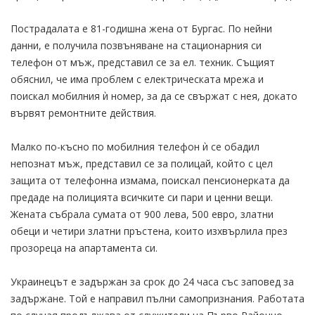
Пострадалата е 81-годишна жена от Бургас. По нейни
данни, е получила позвъняване на стационарния си
телефон от мъж, представил се за ел. техник. Същият
обяснил, че има проблем с електрическата мрежа и
поискал мобилния ѝ номер, за да се свържат с нея, докато
вървят ремонтните действия.
Малко по-късно по мобилния телефон ѝ се обадил
непознат мъж, представил се за полицай, който с цел
защита от телефонна измама, поискал пенсионерката да
предаде на полицията всичките си пари и ценни вещи.
Жената събрала сумата от 900 лева, 500 евро, златни
обеци и четири златни пръстена, които изхвърлила през
прозореца на апартамента си.
Украинецът е задържан за срок до 24 часа със заповед за
задържане. Той е направил пълни самопризнания. Работата