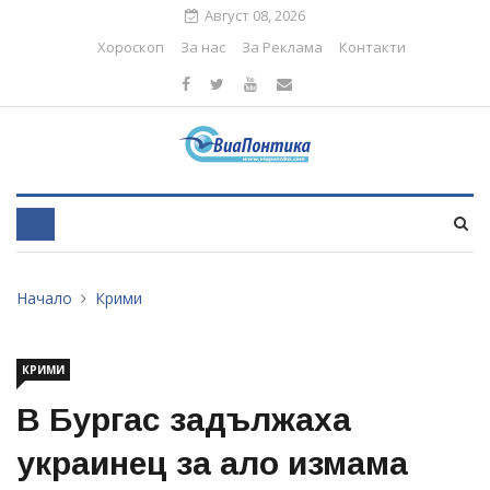
Август 08, 2026
Хороскоп
За нас
За Реклама
Контакти
Начало
Крими
КРИМИ
В Бургас задължаха
украинец за ало измама