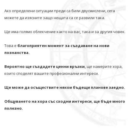
Ако определени ситуации преди са били двусмислени, сега
можете да изясните защо нещата са се развили така.
Ще има голямо облекчение както на вас, така и за другия човек.
Това е
благоприятен момент за създаване на нови
познанства.
Вероятно ще създадете ценни връзки,
ще намерите хора,
които споделят вашите професионални интереси.
Ще може да осъществите някои бъдещи планове заедно.
Общуването на хора със сходни интереси, ще бъде много
полезно.