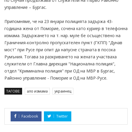
по случая продължава от служители на Първо Районно
управление – Бургас.
Припомняме, че на 23 януари полицията задържа 43-
годишна жена от Поморие, сочена като куриер в телефонна
измама. Задържането на т. нар. муле бе осъществено на
Граничния-контролно пропускателен пункт (ГКПП) "Дунав
мост" при Русе при опит да напусне страната в посока
Румъния. Тогава за разкриването на жената участваха
служители от Главна дирекция "Национална полиция",
отдел "Криминална полиция" при ОД на МВР в Бургас,
Районно управление - Поморие и ОД на МВР-Русе.
ТАГОВЕ:
ало измама
украинец
Facebook
Twitter