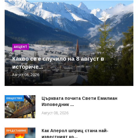
АКЦЕНТ
Какво се е случило на 8 август в
историче...
Август 08, 2026
Църквата почита Свeти Емилиан
ОБЩЕСТВО
Изповедник ...
Август 08, 2026
Как Аперол шприц стана най-
ПРЕДСТАВЯНЕ
известният ко...