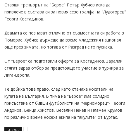
Старши треньорът на "Берое" Петър Хубчев иска да
привлече в състава си за новия сезон халфa на "Лудогорец"
Георги Костадинов.
Двамата се познават отлично от съвместната си работа в
Поморие. Хубчев държеше да вземе младежкия национал
още през зимата, но тогава от Разград не го пуснаха.
От "Берое" са подготвили оферта за Костадинов. Заралии
стягат здрав отбор за предстоящото участие в турнира за
Лига-Европа.
Те добиха това право, след като станаха носители на
купата на България. В тима на "Берое" има солидно
присъствие от бивши футболисти на "Черноморец"- Георги
Андонов, Венци Христов, Веселин Пенев и Пламен Крумов
по различно време носеха екипа на "акулите" от Бургас.
ТАГОВЕ: