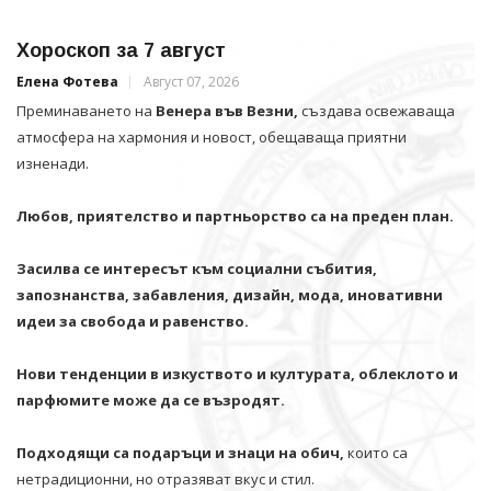
Хороскоп за 7 август
Елена Фотева
Август 07, 2026
Преминаването на
Венера във Везни,
създава освежаваща
атмосфера на хармония и новост, обещаваща приятни
изненади.
Любов, приятелство и партньорство са на преден план.
Засилва се интересът към социални събития,
запознанства, забавления, дизайн, мода, иновативни
идеи за свобода и равенство.
Нови тенденции в изкуството и културата, облеклото и
парфюмите може да се възродят.
Подходящи са подаръци и знаци на обич,
които са
нетрадиционни, но отразяват вкус и стил.