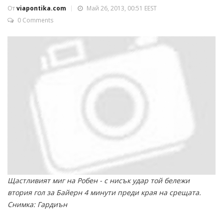
От
viapontika.com
Май 26, 2013, 00:51 EEST
0 Comments
Щастливият миг на Робен - с нисък удар той бележи
втория гол за Байерн 4 минути преди края на срещата.
Снимка: Гардиън