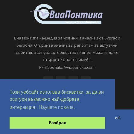
Виа Понтика - е-медия за новини и анализи от Бургас и
региона. Открийте анализи и репортаж за актуални
събития, вълнуващи обществото днес. Можете да се
свържете с нас по имейл.
viapontika@viapontika.com
Този уебсайт използва бисквитки, за да ви
осигури възможно най-добрата
интеракция.
Научете повече.
Copyright © 2018-2024 ViaPontika.com. All Rights Reserved.
Разбрах
Development @ OverHertz Ltd
Ω