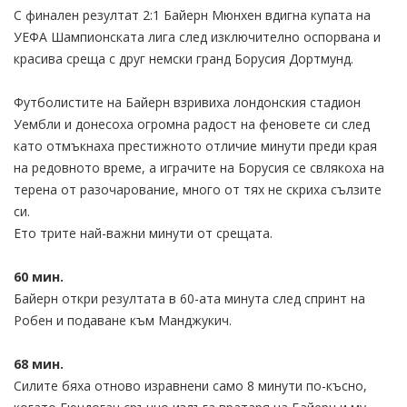
С финален резултат 2:1 Байерн Мюнхен вдигна купата на
УЕФА Шампионската лига след изключително оспорвана и
красива среща с друг немски гранд Борyсия Дортмунд.
Футболистите на Байерн взривиха лондонския стадион
Уембли и донесоха огромна радост на феновете си след
като отмъкнаха престижното отличие минути преди края
на редовното време, а играчите на Борусия се свлякоха на
терена от разочарование, много от тях не скриха сълзите
си.
Ето трите най-важни минути от срещата.
60 мин.
Байерн откри резултата в 60-ата минута след спринт на
Робен и подаване към Манджукич.
68 мин.
Силите бяха отново изравнени само 8 минути по-късно,