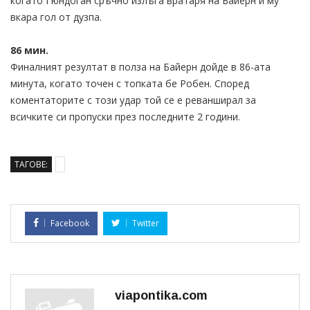
когато Гюндоган сръчно излъга вратаря на Байерн и му
вкара гол от дузпа.
86 мин.
Финалният резултат в полза на Байерн дойде в 86-ата
минута, когато точен с топката бе Робен. Според
коментаторите с този удар той се е реванширал за
всичките си пропуски през последните 2 години.
ТАГОВЕ:
Facebook
Twitter
viapontika.com