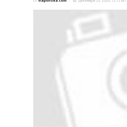
От
viapontika.com
Декември 23, 2020, 12:12 EET