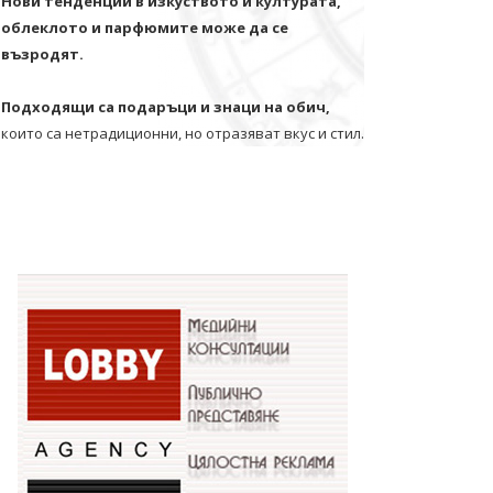
Нови тенденции в изкуството и културата,
облеклото и парфюмите може да се
възродят.
Подходящи са подаръци и знаци на обич,
които са нетрадиционни, но отразяват вкус и стил.