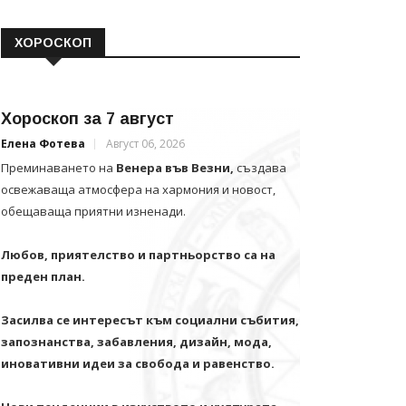
ХОРОСКОП
Хороскоп за 7 август
Елена Фотева
Август 06, 2026
Преминаването на
Венера във Везни,
създава
освежаваща атмосфера на хармония и новост,
обещаваща приятни изненади.
Любов, приятелство и партньорство са на
преден план.
Засилва се интересът към социални събития,
запознанства, забавления, дизайн, мода,
иновативни идеи за свобода и равенство.