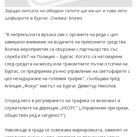
Заради липсата на обходни тапите ще мъчат и това лято
шофьорите в Бургас. Снимка: bnews
"В непрекъсната връзка сме с органите на реда с цел
завишено внимание на водачите на превозните средства.
Всички мероприятия са свързани с партньорство със
служба КАТ на Полиция – Бургас. Когато са натоварени
след средата на месец юли транзитните пътни отсечки на
Бургас, се предприема ръчно управление на светофарите с
цел незадържане на големия трафик", съобщава пред
Агенция „Фокус” кметът на Бургас Димитър Николов.
Според него в регулирането на трафика се включват и
служителите на дирекция „УКОРС” („Управление при кризи,
обществен ред и сигурност”).
Навсякъде в града се освежава маркировката, заменят се