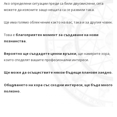
Ако определени ситуации преди са били двусмислени, сега
можете да изясните защо нещата са се развили така.
Ще има голямо облекчение както на вас, така и за другия човек.
Това е
благоприятен момент за създаване на нови
познанства.
Вероятно ще създадете ценни връзки,
ще намерите хора,
които споделят вашите професионални интереси.
Ще може да осъществите някои бъдещи планове заедно.
Общуването на хора със сходни интереси, ще бъде много
полезно.