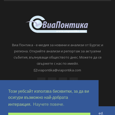
Виа Понтика - е-медия за новини и анализи от Бургас и
региона. Открийте анализи и репортаж за актуални
събития, вълнуващи обществото днес. Можете да се
свържете с нас по имейл.
viapontika@viapontika.com
Този уебсайт използва бисквитки, за да ви
осигури възможно най-добрата
интеракция.
Научете повече.
Copyright © 2018-2024 ViaPontika.com. All Rights Reserved.