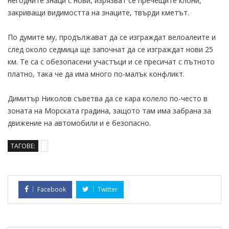
негодните знаци с нови, изрязват се пречещите клони,
закриващи видимостта на знаците, твърди кметът.
По думите му, продължават да се изграждат велоалеите и
след около седмица ще започнат да се изграждат нови 25
км. Те са с обезопасени участъци и се пресичат с пътното
платно, така че да има много по-малък конфликт.
Димитър Николов съветва да се кара колело по-често в
зоната на Морската градина, защото там има забрана за
движение на автомобили и е безопасно.
ТАГОВЕ:
Facebook
Twitter