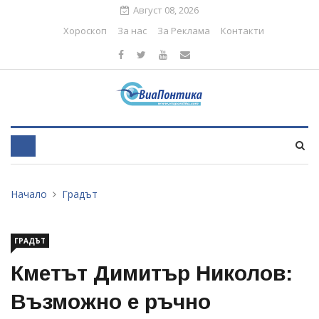
Август 08, 2026
Хороскоп
За нас
За Реклама
Контакти
Начало
Градът
ГРАДЪТ
Кметът Димитър Николов:
Възможно е ръчно