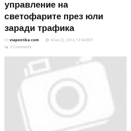
управление на
светофарите през юли
заради трафика
От
viapontika.com
Юни 22, 2014, 13:04 EEST
0 Comments