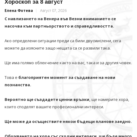
Хороскоп за 8 август
Елена Фотева
Август 07, 2026
С навлизането на Венера във Везни вниманието се
насочва към партньорството и справедливостта.
Ако определени ситуации преди са били двусмислени, сега
можете да изясните защо нещата са се развили така.
Ще има голямо облекчение както на вас, така и за другия човек.
Това е
благоприятен момент за създаване на нови
познанства.
Вероятно ще създадете ценни връзки,
ще намерите хора,
които споделят вашите професионални интереси.
Ще може да осъществите някои бъдещи планове заедно.
Общуването на хора със сходни интереси, ще бъде много