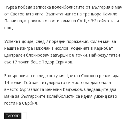
Първа победа записаха волейболистите от България в мач
от Световната лига. Възпитаниците на треньора Камило
Плачи надиграха като гости тима на САЩ с 3:2 гейма тази
нощ.
Успехът дойде, след 7 поредни поражения. Силен мач за
нашите изигра Николай Николов. Роденият в Карнобат
централен блокировач завърши с 8 точки. Най-резултатен
със 17 точки беше Тодор Скримов.
Завърналият се след контузия Цветан Соколов реализира
14 точки. Той зае титулярното си място на диагонала
вместо бургазлията Венелин Кадънков. Следващите два
мача за българските волейболисти са идния уикенд като
гости на Сърбия.
ТАГОВЕ: