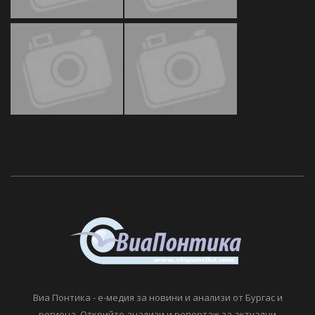
Виа Понтика - е-медия за новини и анализи от Бургас и
региона. Открийте анализи и репортаж за актуални