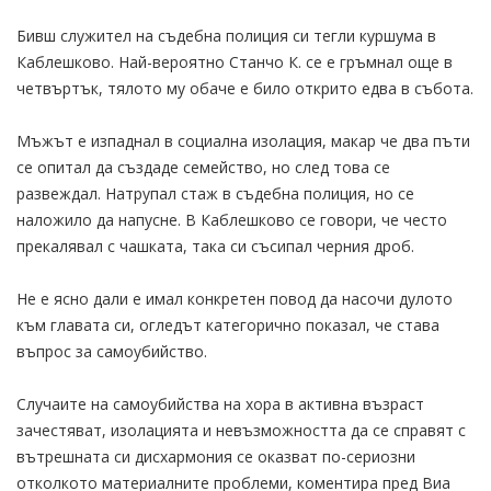
Бивш служител на съдебна полиция си тегли куршума в
Каблешково. Най-вероятно Станчо К. се е гръмнал още в
четвъртък, тялото му обаче е било открито едва в събота.
Мъжът е изпаднал в социална изолация, макар че два пъти
се опитал да създаде семейство, но след това се
развеждал. Натрупал стаж в съдебна полиция, но се
наложило да напусне. В Каблешково се говори, че често
прекалявал с чашката, така си съсипал черния дроб.
Не е ясно дали е имал конкретен повод да насочи дулото
към главата си, огледът категорично показал, че става
въпрос за самоубийство.
Случаите на самоубийства на хора в активна възраст
зачестяват, изолацията и невъзможността да се справят с
вътрешната си дисхармония се оказват по-сериозни
отколкото материалните проблеми, коментира пред Виа