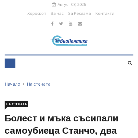
Август 08, 2026
Хороскоп
За нас
За Реклама
Контакти
Начало
На стената
НА СТЕНАТА
Болест и мъка съсипали
самоубиеца Станчо, два