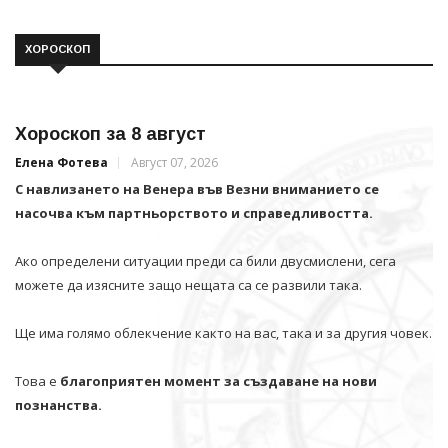
ХОРОСКОП
Хороскоп за 8 август
Елена Фотева
Август 07, 2026
С навлизането на Венера във Везни вниманието се
насочва към партньорството и справедливостта.
Ако определени ситуации преди са били двусмислени, сега
можете да изясните защо нещата са се развили така.
Ще има голямо облекчение както на вас, така и за другия човек.
Това е
благоприятен момент за създаване на нови
познанства.