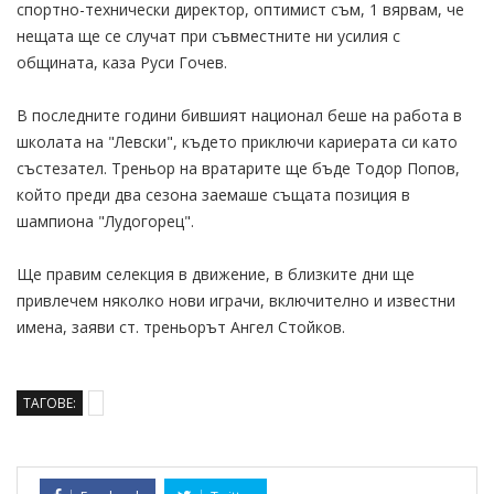
спортно-технически директор, оптимист съм, 1 вярвам, че
нещата ще се случат при съвместните ни усилия с
общината, каза Руси Гочев.
В последните години бившият национал беше на работа в
школата на "Левски", където приключи кариерата си като
състезател. Треньор на вратарите ще бъде Тодор Попов,
който преди два сезона заемаше същата позиция в
шампиона "Лудогорец".
Ще правим селекция в движение, в близките дни ще
привлечем няколко нови играчи, включително и известни
имена, заяви ст. треньорът Ангел Стойков.
ТАГОВЕ: