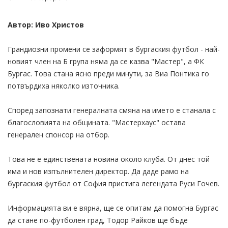
Автор: Иво Христов
Грандиозни промени се заформят в бургаския футбол - най-
новият член на Б група няма да се казва "Мастер", а ФК
Бургас. Това стана ясно преди минути, за Виа Понтика го
потвърдиха няколко източника.
Според запознати генералната смяна на името е станала с
благословията на общината. "Мастерхаус" остава
генерален спонсор на отбор.
Това не е единствената новина около клуба. От днес той
има и нов изпълнителен директор. Да даде рамо на
бургаския футбол от София пристига легендата Руси Гочев.
Информацията ви е вярна, ще се опитам да помогна Бургас
да стане по-футболен град, Тодор Райков ще бъде