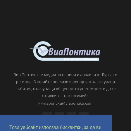
Виа Понтика - е-медия за новини и анализи от Бургас и
региона. Открийте анализи и репортаж за актуални
събития, вълнуващи обществото днес. Можете да се
свържете с нас по имейл.
viapontika@viapontika.com
Този уебсайт използва бисквитки, за да ви