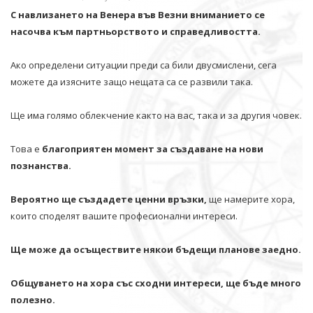
С навлизането на Венера във Везни вниманието се
насочва към партньорството и справедливостта.
Ако определени ситуации преди са били двусмислени, сега
можете да изясните защо нещата са се развили така.
Ще има голямо облекчение както на вас, така и за другия човек.
Това е
благоприятен момент за създаване на нови
познанства.
Вероятно ще създадете ценни връзки,
ще намерите хора,
които споделят вашите професионални интереси.
Ще може да осъществите някои бъдещи планове заедно.
Общуването на хора със сходни интереси, ще бъде много
полезно.