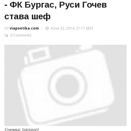
- ФК Бургас, Руси Гочев
става шеф
От
viapontika.com
Юни 22, 2014, 21:17 EEST
0 Comments
Снимка: topsport