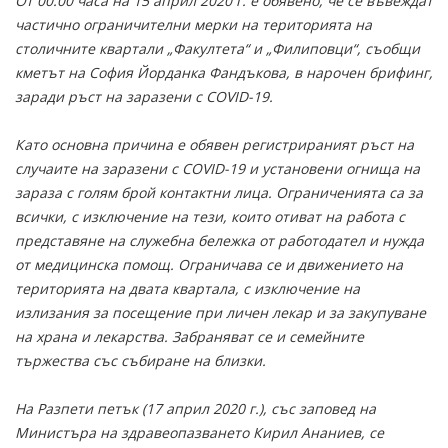
От 00.00 часа на 15 април 2020 г. е обявено, че се въвеждат
частично ограничителни мерки на територията на
столичните квартали „Факултета“ и „Филиповци“, съобщи
кметът на София Йорданка Фандъкова, в нарочен брифинг,
заради ръст на заразени с COVID-19.
Като основна причина е обявен регистрираният ръст на
случаите на заразени с COVID-19 и установени огнища на
зараза с голям брой контактни лица. Ограниченията са за
всички, с изключение на тези, които отиват на работа с
представяне на служебна бележка от работодател и нужда
от медицинска помощ. Ограничава се и движението на
територията на двата квартала, с изключение на
излизания за посещение при личен лекар и за закупуване
на храна и лекарства. Забраняват се и семейните
тържества със събиране на близки.
На Разпети петък (17 април 2020 г.), със заповед на
Министъра на здравеопазването Кирил Ананиев, се