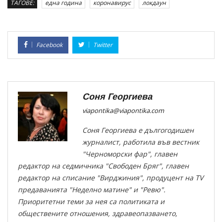
ТАГОВЕ:
една година
коронавирус
локдаун
Facebook
Twitter
Соня Георгиева
viapontika@viapontika.com
Соня Георгиева е дългогодишен
журналист, работила във вестник
"Черноморски фар", главен
редактор на седмичника "Свободен Бряг", главен
редактор на списание "Вирджиния", продуцент на TV
предаванията "Неделно матине" и "Ревю".
Приоритетни теми за нея са политиката и
обществените отношения, здравеопазването,