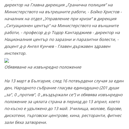
директор на Главна дирекция „Гранична полиция” на
Министерството на вътрешните работи, - Бойко Христов -
началник на отдел „Управление при кризи“ в дирекция
„Ситуационен център“ на Министерството на външните
работи, - професор д-р Тодор Кантарджиев - директор на
Националния център по заразни и паразитни болести, -
доцент д-р Ангел Кунчев - Главен държавен здравен
инспектор.
Обявяване на извънредно положение
На 13 март в България, след 16 потвърдени случая за един
ден, Народното събрание гласува единодушно (201 души
„за“, 0 „против“, 0 „въздържали се“) и обявява извънредно
положение за цялата страна в период до 13 април, което
по-късно е удължено до 13 май. Училища, молове, барове,
дискотеки, търговски центрове, кина, ресторанти, фитнес
зали бяха затворени.