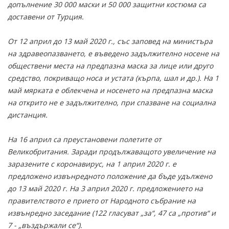
допълнение 30 000 маски и 50 000 защитни костюма са
доставени от Турция.
От 12 април до 13 май 2020 г., със заповед на министъра
на здравеопазването, е въведено задължително носене на
обществени места на предпазна маска за лице или друго
средство, покриващо носа и устата (кърпа, шал и др.). На 1
май мярката е облекчена и носенето на предпазна маска
на открито не е задължително, при спазване на социална
дистанция.
На 16 април са преустановени полетите от
Великобритания. Заради продължаващото увеличение на
заразените с коронавирус, на 1 април 2020 г. е
предложено извънредното положение да бъде удължено
до 13 май 2020 г. На 3 април 2020 г. предложението на
правителството е прието от Народното събрание на
извънредно заседание (122 гласуват „за“, 47 са „против“ и
7 - „въздържали се“).