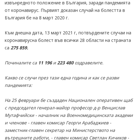
извънредното положение в България, заради пандемията
от коронавирус. Първият доказан случай на болестта в
България бе на 8 март 2020 г.
Към днешна дата, 13 март 2021 г, потвърдените случаи на
коронавирусна болест във всички 28 области на страната
са
275 859.
Починалите са
11 196
и
223 480
оздравелите.
Какво се случи през тази една година и как се разви
пандемията:
На 25 февруари бе създаден Национален оперативен щаб
с председател генерал-майор професор д-р Венцислав
Мутафчийски - началник на Военномедицинската академи
и членове - главен комисар Георги Арабаджиев -
заместник-главен секретар на Министерството на
вътрешните работи, - главен комисар Светлан Кичиков -