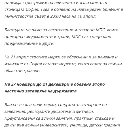
въвежда строг режим на влизането и излизането от
столицата София. Това е обявено на извънреден брифинг в
Министерския съвет в 23:00 часа на 16 април.
Блокадата не важи за лекотоварни и товарни МПС, които
прекарват медикаменти и храни, МПС със специално
предназначение и други.
На 21 април строгите мерки са облекчени и за влизане и
излизане от София остават мерките, които важат за всички
областни градове.
На 27 ноември до 21 декември е обявено второ
частично затваряне на държавата
Влизат в сила нови мерки, сред които затваране на
заведения, ресторанти дискотеки и фитнеси.
Преустановени са всички занятия, практики, стажове и
други във всички университети, училища, детски градини