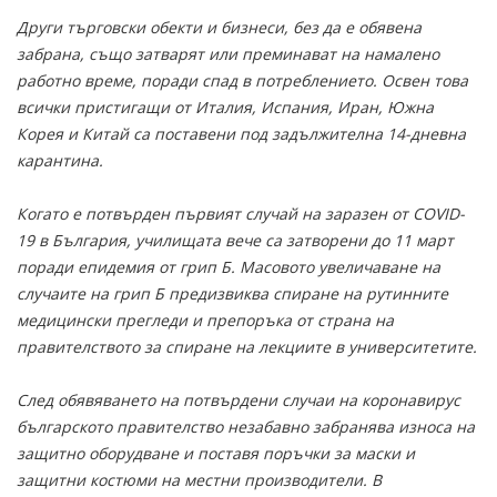
Други търговски обекти и бизнеси, без да е обявена
забрана, също затварят или преминават на намалено
работно време, поради спад в потреблението. Освен това
всички пристигащи от Италия, Испания, Иран, Южна
Корея и Китай са поставени под задължителна 14-дневна
карантина.
Когато е потвърден първият случай на заразен от COVID-
19 в България, училищата вече са затворени до 11 март
поради епидемия от грип Б. Масовото увеличаване на
случаите на грип Б предизвиква спиране на рутинните
медицински прегледи и препоръка от страна на
правителството за спиране на лекциите в университетите.
След обявяването на потвърдени случаи на коронавирус
българското правителство незабавно забранява износа на
защитно оборудване и поставя поръчки за маски и
защитни костюми на местни производители. В