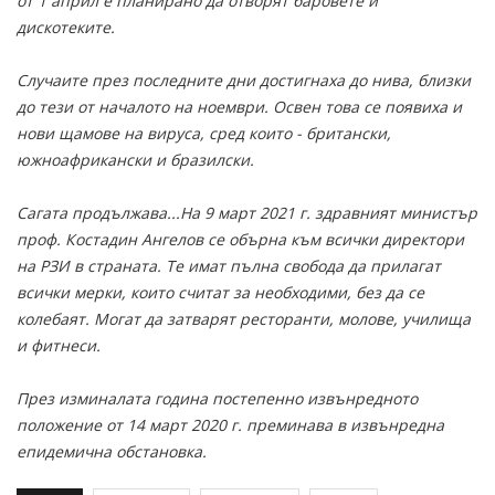
от 1 април е планирано да отворят баровете и
дискотеките.
Случаите през последните дни достигнаха до нива, близки
до тези от началото на ноември. Освен това се появиха и
нови щамове на вируса, сред които - британски,
южноафрикански и бразилски.
Сагата продължава...На 9 март 2021 г. здравният министър
проф. Костадин Ангелов се обърна към всички директори
на РЗИ в страната. Те имат пълна свобода да прилагат
всички мерки, които считат за необходими, без да се
колебаят. Могат да затварят ресторанти, молове, училища
и фитнеси.
През изминалата година постепенно извънредното
положение от 14 март 2020 г. преминава в извънредна
епидемична обстановка.