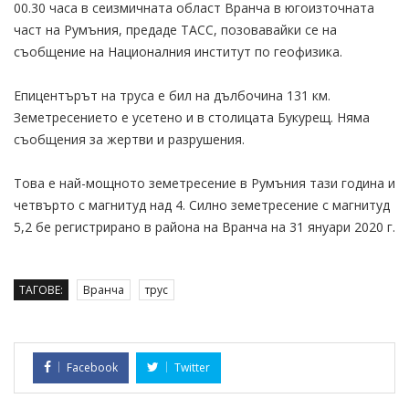
00.30 часа в сеизмичната област Вранча в югоизточната
част на Румъния, предаде ТАСС, позовавайки се на
съобщение на Националния институт по геофизика.
Епицентърът на труса е бил на дълбочина 131 км.
Земетресението е усетено и в столицата Букурещ. Няма
съобщения за жертви и разрушения.
Това е най-мощното земетресение в Румъния тази година и
четвърто с магнитуд над 4. Силно земетресение с магнитуд
5,2 бе регистрирано в района на Вранча на 31 януари 2020 г.
ТАГОВЕ:
Вранча
трус
Facebook
Twitter