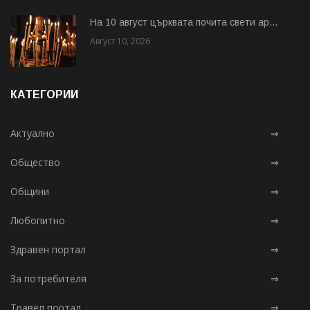
На 10 август църквата почита свети ар...
Август 10, 2026
КАТЕГОРИИ
Актуално
⇒
Общество
⇒
Общини
⇒
Любопитно
⇒
Здравен портал
⇒
За потребителя
⇒
Травел портал
⇒