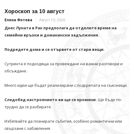
Хороскоп за 10 август
Елена Фотева
Август 10, 2026
Днес Луната в Рак предполага да отделите време на
семейни връзки и домакински задължения.
Подредете дома и се отървете от стари вещи.
Сутринта е подходяща за провеждане на важни разговори и
обсъждане .
Много идеи ще бъдат реализирани с подкрепата на съюзници.
Следобед настроението ви ще се промени.
Ще бъде по-
трудно да се разбирате.
Избягвайте да планирате събития, особено романтични или
свързани с забавления.