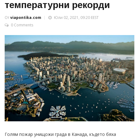
температурни рекорди
От
viapontika.com
Юли 02, 2021, 09:20 EEST
0 Comments
Голям пожар унищожи града в Канада, където бяха