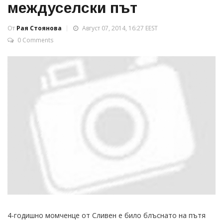
междуселски път
От
Рая Стоянова
Август 07, 2014, 16:27 EEST
0 Comments
4-годишно момченце от Сливен е било блъснато на пътя