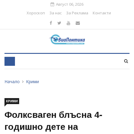
Август 06, 2026
Хороскоп
За нас
За Реклама
Контакти
Начало
Крими
КРИМИ
Фолксваген блъсна 4-
годишно дете на