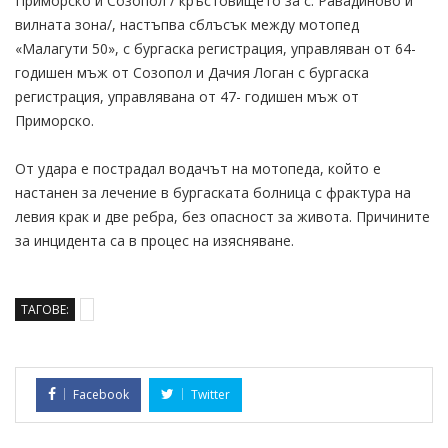
Приморско и Созопол / кръстовището за с. Равадиново и
вилната зона/, настъпва сблъсък между мотопед
«Малагути 50», с бургаска регистрация, управляван от 64-
годишен мъж от Созопол и Дачия Логан с бургаска
регистрация, управлявана от 47- годишен мъж от
Приморско.
От удара е пострадал водачът на мотопеда, който е
настанен за лечение в бургаската болница с фрактура на
левия крак и две ребра, без опасност за живота. Причините
за инцидента са в процес на изясняване.
ТАГОВЕ:
Facebook
Twitter