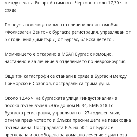
между селата Екзарх Антимово - Черково около 17,30 ч. в
сряда.
По неустановени до момента причини лек автомобил
«Фолксваген Венто» с бургаска регистрация, управляван от
57-годишния Димитър Д. от Бургас, блъска детето .
Момченцето е откарано в МБАЛ Бургас с комоцио,
настанено е за лечение в отделението по неврохирургия.
Още три катастрофи са станали в сряда в Бургас и между
Приморско и Созопол, пострадали са трима души.
Около 12.45 ч. на бургаската улица «Индустриална» в
посока пътен възел «Юг» до дом № 34, БМВ 318 I с
бургаска регистрация, управляван от 27-годишен мъж,
отнема предимството и блъска пресичащата на пешеходна
пътека жена. Пострадалата Р.А. на 50 г. от Бургас е
прегледана и освободена за домашно лечение с диагноза