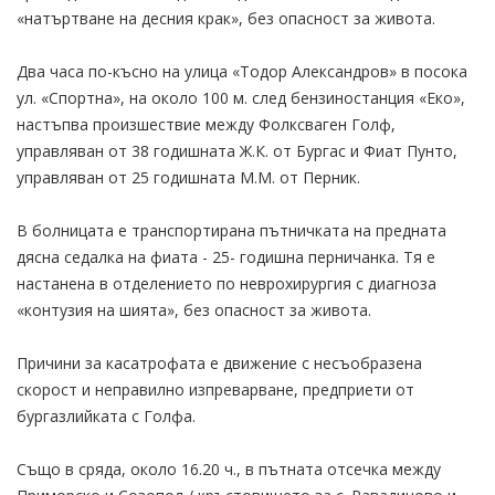
«натъртване на десния крак», без опасност за живота.
Два часа по-късно на улица «Тодор Александров» в посока
ул. «Спортна», на около 100 м. след бензиностанция «Еко»,
настъпва произшествие между Фолксваген Голф,
управляван от 38 годишната Ж.К. от Бургас и Фиат Пунто,
управляван от 25 годишната М.М. от Перник.
В болницата е транспортирана пътничката на предната
дясна седалка на фиата - 25- годишна перничанка. Тя е
настанена в отделението по неврохирургия с диагноза
«контузия на шията», без опасност за живота.
Причини за касатрофата е движение с несъобразена
скорост и неправилно изпреварване, предприети от
бургазлийката с Голфа.
Също в сряда, около 16.20 ч., в пътната отсечка между