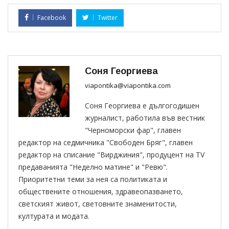
Facebook
Twitter
Соня Георгиева
viapontika@viapontika.com
Соня Георгиева е дългогодишен
журналист, работила във вестник
"Черноморски фар", главен
редактор на седмичника "Свободен Бряг", главен
редактор на списание "Вирджиния", продуцент на TV
предаванията "Неделно матине" и "Ревю".
Приоритетни теми за нея са политиката и
обществените отношения, здравеопазването,
светският живот, световните знаменитости,
културата и модата.