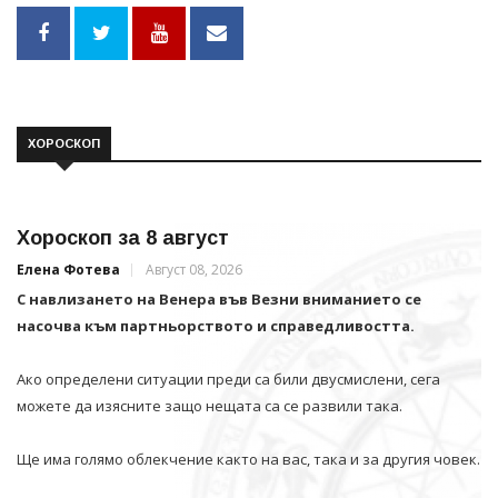
ХОРОСКОП
Хороскоп за 8 август
Елена Фотева
Август 08, 2026
С навлизането на Венера във Везни вниманието се
насочва към партньорството и справедливостта.
Ако определени ситуации преди са били двусмислени, сега
можете да изясните защо нещата са се развили така.
Ще има голямо облекчение както на вас, така и за другия човек.