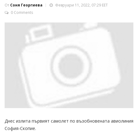
От
Соня Георгиева
Февруари 11, 2022, 07:29 EET
0 Comments
Днес излита първият самолет по възобновената авиолиния
София-Скопие.