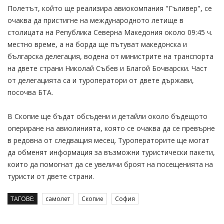
Полетът, който ще реализира авиокомпания "Гъливер", се
очаква да пристигне на международното летище в
столицата на Република Северна Македония около 09:45 ч.
местно време, а на борда ще пътуват македонска и
българска делегация, водена от министрите на транспорта
на двете страни Николай Събев и Благой Бочварски. Част
от делегацията са и туроператори от двете държави,
посочва БТА.
В Скопие ще бъдат обсъдени и детайли около бъдещото
опериране на авиолинията, която се очаква да се превърне
в редовна от следващия месец. Туроператорите ще могат
да обменят информация за възможни туристически пакети,
които да помогнат да се увеличи броят на посещенията на
туристи от двете страни.
ТАГОВЕ:
самолет
Скопие
София