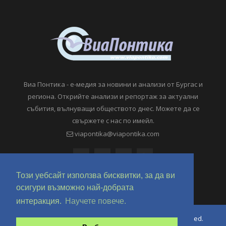
Виа Понтика - е-медия за новини и анализи от Бургас и
региона. Открийте анализи и репортаж за актуални
събития, вълнуващи обществото днес. Можете да се
свържете с нас по имейл.
viapontika@viapontika.com
Този уебсайт използва бисквитки, за да ви
осигури възможно най-добрата
интеракция.
Научете повече.
Copyright © 2018-2024 ViaPontika.com. All Rights Reserved.