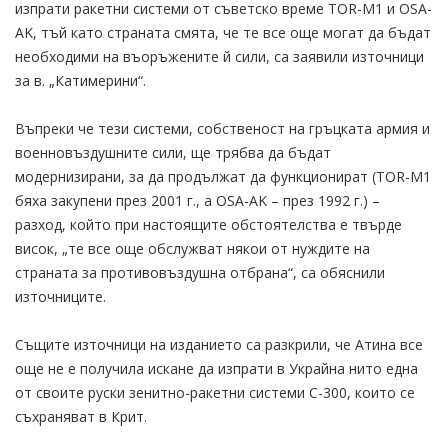
изпрати ракетни системи от съветско време TOR-Μ1 и OSA-
AK, тъй като страната смята, че те все още могат да бъдат
необходими на въоръжените й сили, са заявили източници
за в. „Катимерини“.
Въпреки че тези системи, собственост на гръцката армия и
военновъздушните сили, ще трябва да бъдат
модернизирани, за да продължат да функционират (TOR-M1
бяха закупени през 2001 г., а OSA-AK – през 1992 г.) –
разход, който при настоящите обстоятелства е твърде
висок, „те все още обслужват някои от нуждите на
страната за противовъздушна отбрана“, са обяснили
източниците.
Същите източници на изданието са разкрили, че Атина все
още не е получила искане да изпрати в Украйна нито една
от своите руски зенитно-ракетни системи С-300, които се
съхраняват в Крит.