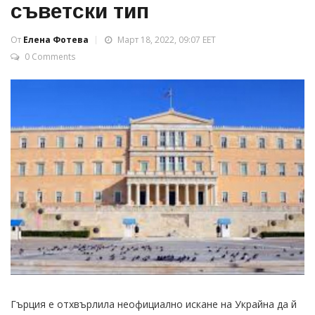
съветски тип
От
Елена Фотева
Март 18, 2022, 09:07 EET
0 Comments
Гърция е отхвърлила неофициално искане на Украйна да й