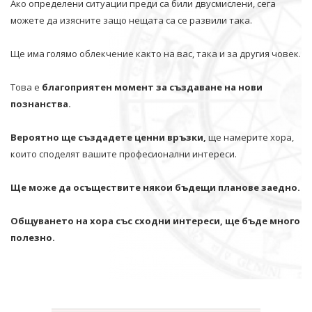
Ако определени ситуации преди са били двусмислени, сега
можете да изясните защо нещата са се развили така.
Ще има голямо облекчение както на вас, така и за другия човек.
Това е
благоприятен момент за създаване на нови
познанства.
Вероятно ще създадете ценни връзки,
ще намерите хора,
които споделят вашите професионални интереси.
Ще може да осъществите някои бъдещи планове заедно.
Общуването на хора със сходни интереси, ще бъде много
полезно.