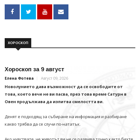
ХОРОСКОП
Хороскоп за 9 август
Елена Фотева
Август 09, 2026
Новолунието дава възможност да се освободите от
това, което вече не ви пасва, през това време Сатурн в
Овен продължава да изпитва смелостта ви.
Денят е подходящ за събиране на информация и разбиране
какво трябва да се случи по-нататък.
Ако чувствате, че животът ви не се развива точно както бихте