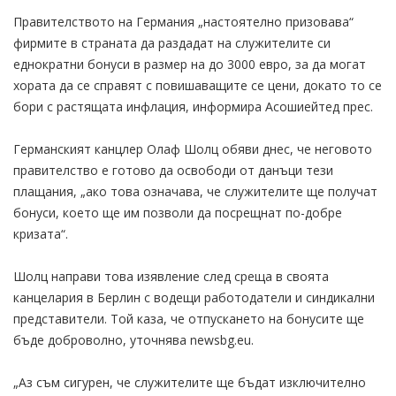
Правителството на Германия „настоятелно призовава“
фирмите в страната да раздадат на служителите си
еднократни бонуси в размер на до 3000 евро, за да могат
хората да се справят с повишаващите се цени, докато то се
бори с растящата инфлация, информира Асошиейтед прес.
Германският канцлер Олаф Шолц обяви днес, че неговото
правителство е готово да освободи от данъци тези
плащания, „ако това означава, че служителите ще получат
бонуси, което ще им позволи да посрещнат по-добре
кризата“.
Шолц направи това изявление след среща в своята
канцелария в Берлин с водещи работодатели и синдикални
представители. Той каза, че отпускането на бонусите ще
бъде доброволно, уточнява newsbg.eu.
„Аз съм сигурен, че служителите ще бъдат изключително