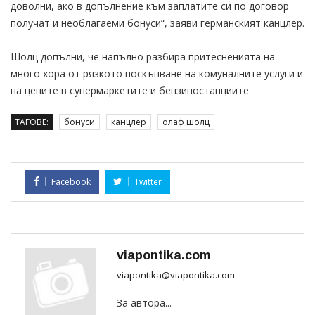
доволни, ако в допълнение към заплатите си по договор
получат и необлагаеми бонуси“, заяви германският канцлер.
Шолц допълни, че напълно разбира притесненията на
много хора от рязкото поскъпване на комуналните услуги и
на цените в супермаркетите и бензиностанциите.
ТАГОВЕ:
бонуси
канцлер
олаф шолц
Facebook
Twitter
viapontika.com
viapontika@viapontika.com
За автора...