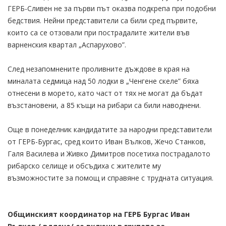
ГЕРБ-Сливен не за първи път оказва подкрепа при подобни
бедствия. Нейни представители са били сред първите,
които са се отзовали при пострадалите жители във
варненския квартал „Аспарухово”.
След незапомнените проливните дъждове в края на
миналата седмица над 50 лодки в „Ченгене скеле” бяха
отнесени в морето, като част от тях не могат да бъдат
възстановени, а 85 къщи на рибари са били наводнени.
Още в понеделник кандидатите за народни представители
от ГЕРБ-Бургас, сред които Иван Вълков, Жечо Станков,
Галя Василева и Живко Димитров посетиха пострадалото
рибарско селище и обсъдиха с жителите му
възможностите за помощ и справяне с трудната ситуация.
Общинският координатор на ГЕРБ Бургас Иван