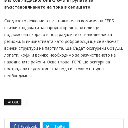
Вълков / вдясно/ се включи в групата за
възстановянането на тока в селището
След взето решение от Изпълнителна комисия на ГЕРБ
всички кандидати за народни представители ще
подпомогнат хората в пострадалите от наводненията
региони. В инициативата като доброволци ще се включат
всички структури на партията. Ще бъдат осигурени ботуши,
лопати, кофи и всичко необходимо за разчистването на
наводнените райони. Освен това, ГЕРБ ще осигури за
пострадалите домакинства вода и стоки от първа
необходимост.
ТАГОВЕ:
Facebook
Twitter