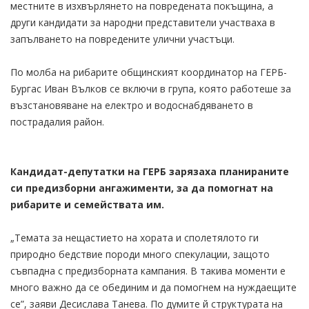
местните в изхвърлянето на повредената покъщина, а
други кандидати за народни представители участваха в
запълването на повредените улични участъци.
По молба на рибарите общинският координатор на ГЕРБ-
Бургас Иван Вълков се включи в група, която работеше за
възстановяване на електро и водоснабдяването в
пострадалия район.
Кандидат-депутатки на ГЕРБ зарязаха планираните
си предизборни ангажименти, за да помогнат на
рибарите и семействата им.
„Темата за нещастието на хората и сполетялото ги
природно бедствие породи много спекулации, защото
съвпадна с предизборната кампания. В такива моменти е
много важно да се обединим и да помогнем на нуждаещите
се”, заяви Десислава Танева. По думите й структурата на