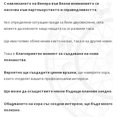
С навлизането на Венера във Везни вниманието се
насочва към партньорството и справедливостта.
Ако определени ситуации преди са били двусмислени, сега
можете да изясните защо нещата са се развили така.
Ще има голямо облекчение както на вас, така и за другия човек.
Това е
благоприятен момент за създаване на нови
познанства.
Вероятно ще създадете ценни връзки,
ще намерите хора,
които споделят вашите професионални интереси.
Ще може да осъществите някои бъдещи планове заедно.
Общуването на хора със сходни интереси, ще бъде много
полезно.