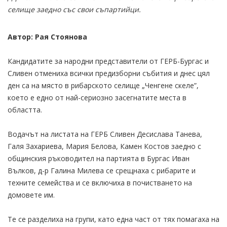
селище заедно със свои съпартийци.
Автор: Рая Стоянова
Кандидатите за народни представители от ГЕРБ-Бургас и
Сливен отмениха всички предизборни събития и днес цял
ден са на място в рибарското селище „Ченгене скеле”,
което е едно от най-сериозно засегнатите места в
областта.
Водачът на листата на ГЕРБ Сливен Десислава Танева,
Галя Захариева, Мария Белова, Камен Костов заедно с
общинския ръководител на партията в Бургас Иван
Вълков, д-р Галина Милева се срещнаха с рибарите и
техните семейства и се включиха в почистването на
домовете им.
Те се разделиха на групи, като една част от тях помагаха на