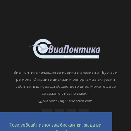
Виа Понтика - е-медия за новини и анализи от Бургас и
региона. Открийте анализи и репортаж за актуални
събития, вълнуващи обществото днес. Можете да се
свържете с нас по имейл.
viapontika@viapontika.com
Този уебсайт използва бисквитки, за да ви