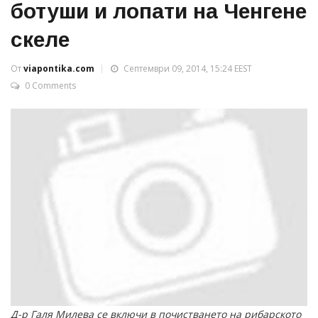
ботуши и лопати на Ченгене
скеле
От
viapontika.com
Септември 09, 2014, 15:24 EEST
0 Comments
Д-р Галя Милева се включи в почистването на рибарското