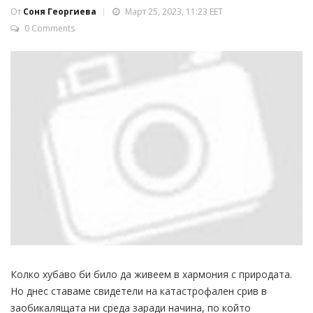
От
Соня Георгиева
Март 25, 2023, 11:23 EET
0 Comments
Колко хубаво би било да живеем в хармония с природата.
Но днес ставаме свидетели на катастрофален срив в
заобикалящата ни среда заради начина, по който