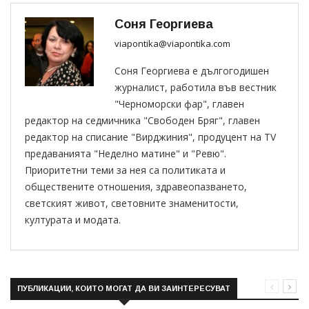
Соня Георгиева
viapontika@viapontika.com
Соня Георгиева е дългогодишен
журналист, работила във вестник
"Черноморски фар", главен
редактор на седмичника "Свободен Бряг", главен
редактор на списание "Вирджиния", продуцент на TV
предаванията "Неделно матине" и "Ревю".
Приоритетни теми за нея са политиката и
обществените отношения, здравеопазването,
светският живот, световните знаменитости,
културата и модата.
ПУБЛИКАЦИИ, КОИТО МОГАТ ДА ВИ ЗАИНТЕРЕСУВАТ