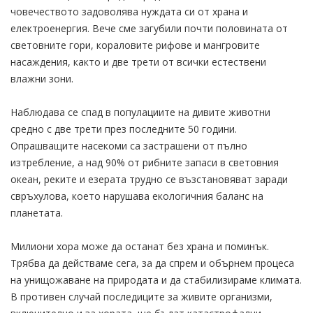
човечеството задоволява нуждата си от храна и
електроенергия. Вече сме загубили почти половината от
световните гори, кораловите рифове и мангровите
насаждения, както и две трети от всички естествени
влажни зони.
Наблюдава се спад в популациите на дивите животни
средно с две трети през последните 50 години.
Опрашващите насекоми са застрашени от пълно
изтребление, а над 90% от рибните запаси в световния
океан, реките и езерата трудно се възстановяват заради
свръхулова, което нарушава екологичния баланс на
планетата.
Милиони хора може да останат без храна и поминък.
Трябва да действаме сега, за да спрем и обърнем процеса
на унищожаване на природата и да стабилизираме климата.
В противен случай последиците за живите организми,