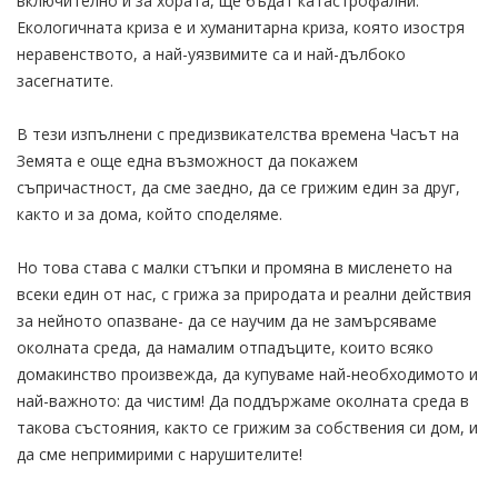
включително и за хората, ще бъдат катастрофални.
Екологичната криза е и хуманитарна криза, която изостря
неравенството, а най-уязвимите са и най-дълбоко
засегнатите.
В тези изпълнени с предизвикателства времена Часът на
Земята е още една възможност да покажем
съпричастност, да сме заедно, да се грижим един за друг,
както и за дома, който споделяме.
Но това става с малки стъпки и промяна в мисленето на
всеки един от нас, с грижа за природата и реални действия
за нейното опазване- да се научим да не замърсяваме
околната среда, да намалим отпадъците, които всяко
домакинство произвежда, да купуваме най-необходимото и
най-важното: да чистим! Да поддържаме околната среда в
такова състояния, както се грижим за собствения си дом, и
да сме непримирими с нарушителите!