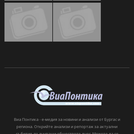
Виа Понтика - е-медия за новини и анализи от Бургас и
региона. Открийте анализи и репортаж за актуални
събития, вълнуващи обществото днес. Можете да се