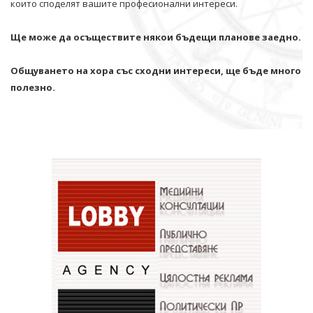
които споделят вашите професионални интереси.
Ще може да осъществите някои бъдещи планове заедно.
Общуването на хора със сходни интереси, ще бъде много
полезно.